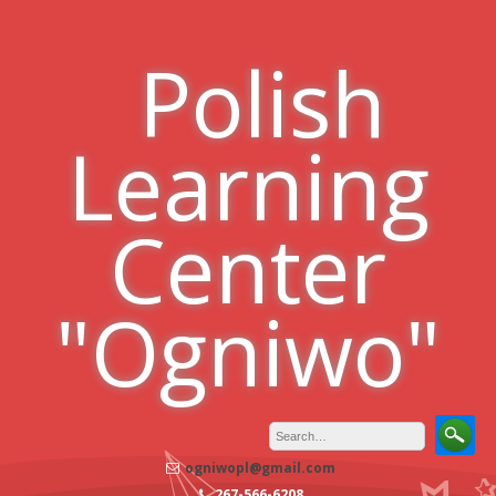
Skip
to
Polish
content
Learning
Center
"Ogniwo"
ogniwopl@gmail.com
267-566-6208