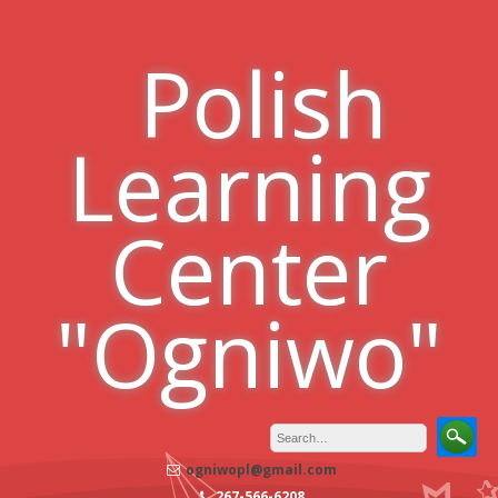
Skip
to
Polish
content
Learning
Center
"Ogniwo"
ogniwopl@gmail.com
267-566-6208