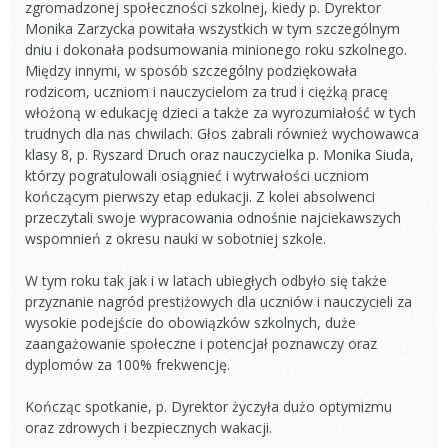
zgromadzonej społeczności szkolnej, kiedy p. Dyrektor
Monika Zarzycka powitała wszystkich w tym szczególnym
dniu i dokonała podsumowania minionego roku szkolnego.
Między innymi, w sposób szczególny podziękowała
rodzicom, uczniom i nauczycielom za trud i ciężką pracę
włożoną w edukację dzieci a także za wyrozumiałość w tych
trudnych dla nas chwilach. Głos zabrali również wychowawca
klasy 8, p. Ryszard Druch oraz nauczycielka p. Monika Siuda,
którzy pogratulowali osiągnieć i wytrwałości uczniom
kończącym pierwszy etap edukacji. Z kolei absolwenci
przeczytali swoje wypracowania odnośnie najciekawszych
wspomnień z okresu nauki w sobotniej szkole.
W tym roku tak jak i w latach ubiegłych odbyło się także
przyznanie nagród prestiżowych dla uczniów i nauczycieli za
wysokie podejście do obowiązków szkolnych, duże
zaangażowanie społeczne i potencjał poznawczy oraz
dyplomów za 100% frekwencję.
Kończąc spotkanie, p. Dyrektor życzyła dużo optymizmu
oraz zdrowych i bezpiecznych wakacji.