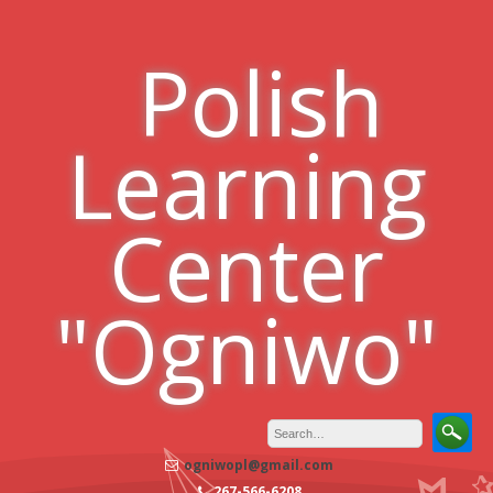
Skip
to
Polish
content
Learning
Center
"Ogniwo"
ogniwopl@gmail.com
267-566-6208