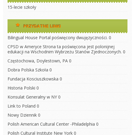
15-lecie szkoły
PRZYDATNE LINKI
Bilingual House
Portal poświęcony dwujęzyczności. 0
CPSD w Ameryce
Strona ta poświęcona jest polonijnej
edukacji na Wschodnim Wybrzeżu Stanów Zjednoczonych. 0
Częstochowa, Doylestown, PA
0
Dobra Polska Szkoła
0
Fundacja Kosciuszkowska
0
Historia Polski
0
Konsulat Generalny w NY
0
Link to Poland
0
Nowy Dziennik
0
Polish American Cultural Center -Philadelphia
0
Polish Cultural Institute New York
0