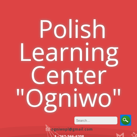
Skip
to
Polish
content
Learning
Center
"Ogniwo"
ogniwopl@gmail.com
267-566-6208