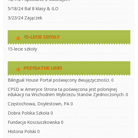
5/18/24 Bal 8 klasy & ILO
3/23/24 Zajączek
15-LECIE SZKOŁY
15-lecie szkoły
PRZYDATNE LINKI
Bilingual House
Portal poświęcony dwujęzyczności. 0
CPSD w Ameryce
Strona ta poświęcona jest polonijnej
edukacji na Wschodnim Wybrzeżu Stanów Zjednoczonych. 0
Częstochowa, Doylestown, PA
0
Dobra Polska Szkoła
0
Fundacja Kosciuszkowska
0
Historia Polski
0