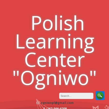
Skip
to
Polish
content
Learning
Center
"Ogniwo"
ogniwopl@gmail.com
267-566-6208