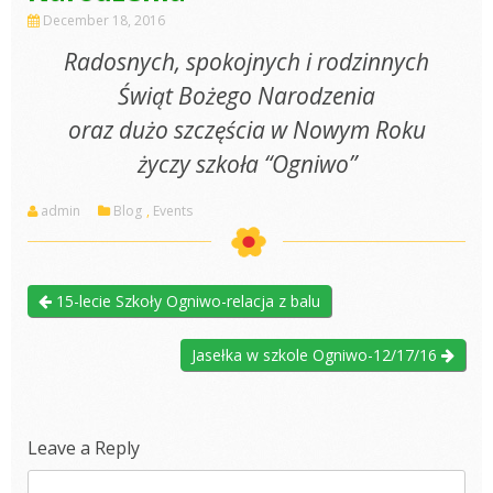
December 18, 2016
Radosnych, spokojnych i rodzinnych
Świąt Bożego Narodzenia
oraz dużo szczęścia w Nowym Roku
życzy szkoła “Ogniwo”
admin
Blog
,
Events
15-lecie Szkoły Ogniwo-relacja z balu
Jasełka w szkole Ogniwo-12/17/16
Leave a Reply