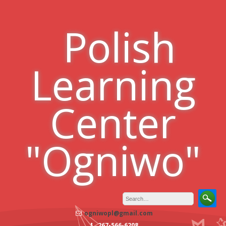
Skip
to
Polish
content
Learning
Center
"Ogniwo"
ogniwopl@gmail.com
267-566-6208