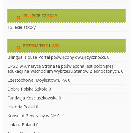
15-LECIE SZKOŁY
15-lecie szkoły
PRZYDATNE LINKI
Bilingual House
Portal poświęcony dwujęzyczności. 0
CPSD w Ameryce
Strona ta poświęcona jest polonijnej
edukacji na Wschodnim Wybrzeżu Stanów Zjednoczonych. 0
Częstochowa, Doylestown, PA
0
Dobra Polska Szkoła
0
Fundacja Kosciuszkowska
0
Historia Polski
0
Konsulat Generalny w NY
0
Link to Poland
0