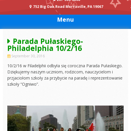
752 Big Oak Road Morrisville, PA 19067
Menu
Parada Pułaskiego-
Philadelphia 10/2/16
September 30, 2016
10/2/16 w Filadelphii odbyła się coroczna Parada Pułaskiego.
Dziękujemy naszym uczniom, rodzicom, nauczycielom i
przjaciołom szkoły za przybycie na paradę i reprezentowanie
szkoły “Ogniwo”.