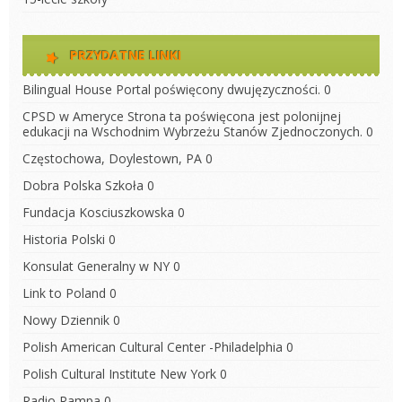
PRZYDATNE LINKI
Bilingual House
Portal poświęcony dwujęzyczności. 0
CPSD w Ameryce
Strona ta poświęcona jest polonijnej
edukacji na Wschodnim Wybrzeżu Stanów Zjednoczonych. 0
Częstochowa, Doylestown, PA
0
Dobra Polska Szkoła
0
Fundacja Kosciuszkowska
0
Historia Polski
0
Konsulat Generalny w NY
0
Link to Poland
0
Nowy Dziennik
0
Polish American Cultural Center -Philadelphia
0
Polish Cultural Institute New York
0
Radio Rampa
0