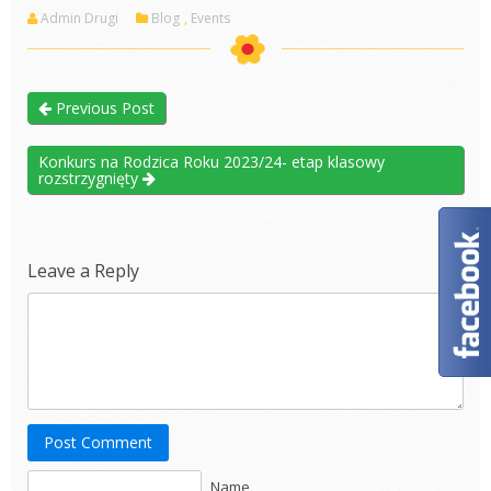
Admin Drugi
Blog
,
Events
Previous Post
Konkurs na Rodzica Roku 2023/24- etap klasowy
rozstrzygnięty
Leave a Reply
Post Comment
Name