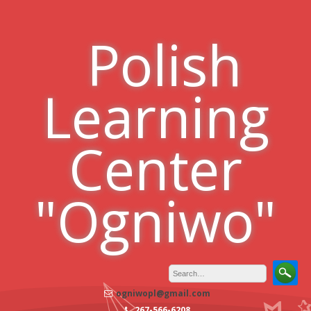
Skip
to
Polish
content
Learning
Center
"Ogniwo"
ogniwopl@gmail.com
267-566-6208