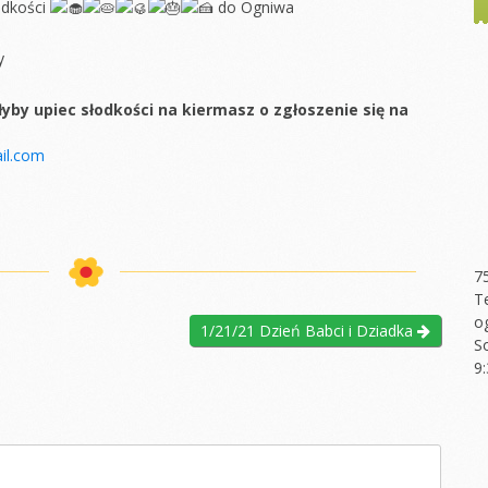
odkości
do Ogniwa
y
yby upiec słodkości na kiermasz o zgłoszenie się na
il.com
7
T
o
1/21/21 Dzień Babci i Dziadka
S
9