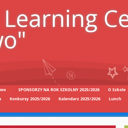
 Learning C
wo"
iwo
SPONSORZY NA ROK SZKOLNY 2025/2026
O Szkole
a
Konkursy 2025/2026
Kalendarz 2025/2026
Lunch
Adres szk
Kadra Pe
2025/2026
Zarząd Sz
2025/2026