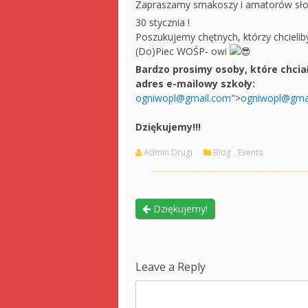
Zapraszamy smakoszy i amatorów sł
30 stycznia !
Poszukujemy chętnych, którzy chcielib
(Do)Piec WOŚP- owi
Bardzo prosimy osoby, które chciał
adres e-mailowy szkoły:
ogniwopl@gmail.com
">
ogniwopl@gma
Dziękujemy!!!
Admin Drugi
Blog
,
Events
Dziękujemy!
Leave a Reply