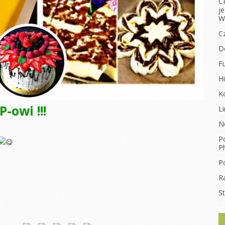
C
j
W
C
D
F
Hi
K
-owi !!!
L
N
Po
Ph
Po
R
S