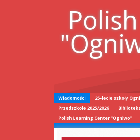
Skip
Polish
to
content
"Ogni
Wiadomości
25-lecie szkoły Ogn
Przedszkole 2025/2026
Bibliotek
25-lecie wpis do
książki
Polish Learning Center “Ogniwo”