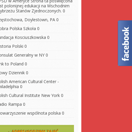
PSD w Ameryce
Strona ta poświęcona
est polonijnej edukacji na Wschodnim
ybrzeżu Stanów Zjednoczonych. 0
zęstochowa, Doylestown, PA
0
obra Polska Szkoła
0
undacja Kosciuszkowska
0
storia Polski
0
onsulat Generalny w NY
0
ink to Poland
0
owy Dziennik
0
lish American Cultural Center -
iladelphia
0
lish Cultural Institute New York
0
adio Rampa
0
towarzyszenie wspólnota polska
0
ADRES/GODZINY ZAJĘĆ