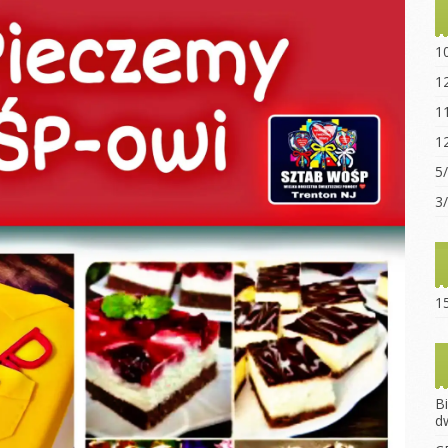
Statut sz
“Ogniwo”
1
Dokumen
1
pobrania
1
Opłaty za
1
Regulami
5
15-lecie 
3
15
B
d