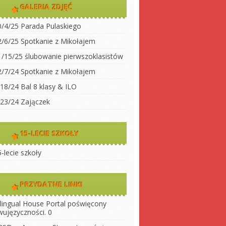
dwujęzyczności
GALERIA ZDJĘĆ
koły
Klasa 2
0/4/25 Parada Pulaskiego
Klasa 3A
ty do
2/6/25 Spotkanie z Mikołajem
Klasa 3 B
1/15/25 ślubowanie pierwszoklasistów
 szkołę
Klasa 4
2/7/24 Spotkanie z Mikołajem
ny
Klasa 5
/18/24 Bal 8 klasy & ILO
szkoły
Klasa 6
/23/24 Zajączek
Klasa 7
Klasa 8
15-LECIE SZKOŁY
LO 1
-lecie szkoły
LO 2
PRZYDATNE LINKI
ilingual House
Portal poświęcony
wujęzyczności. 0