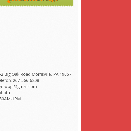
52 Big Oak Road Morrisville, PA 19067
elefon: 267-566-6208
gniwopl@gmail.com
obota
:30AM-1PM