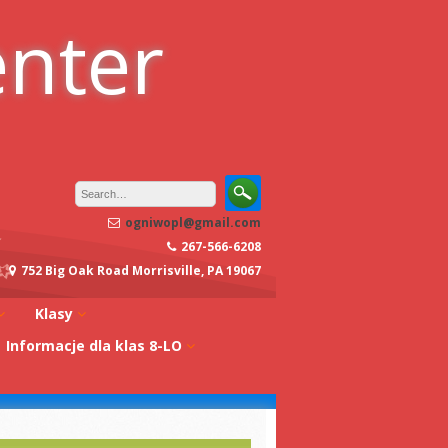
enter
ogniwopl@gmail.com
267-566-6208
752 Big Oak Road Morrisville, PA 19067
Klasy
Informacje dla klas 8-LO
oły
Klasa 0A
Studia w Polsce
dagogiczna
Klasa 0B
Stypendia
Klasa 1A
koły
Egzaminy z
Klasa 1B