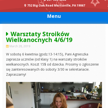
752 Big Oak Road Morrisville, PA 19067
Menu
Warsztaty Stroików
Wielkanocnych 4/6/19
March 28, 2019
W sobotę 6 kwietnia (godz.13-14:15), Pani Agnieszka
zaprasza uczniów (od klasy 1) na warszaty stroików
wielkanocnych. Koszt 15$ od dziecka. Prosimy o zgłoszenie
się zainteresowanych do soboty 3/30 w sekretariacie.
Zapraszamy!