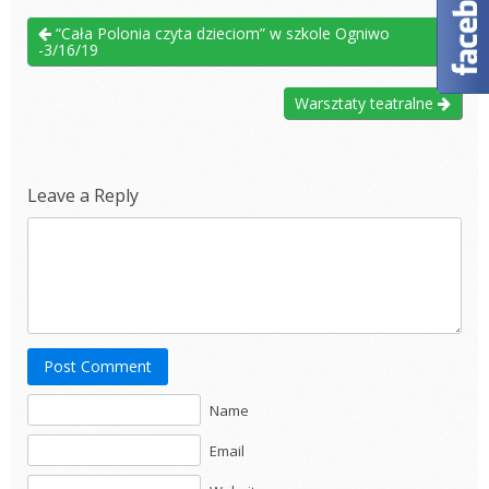
“Cała Polonia czyta dzieciom” w szkole Ogniwo
-3/16/19
Warsztaty teatralne
Leave a Reply
Post Comment
Name
Email