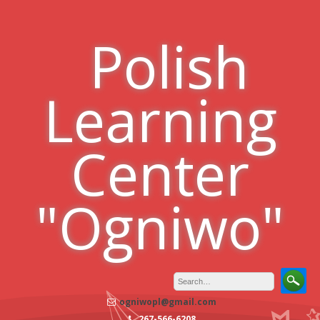
Skip
to
Polish
content
Learning
Center
"Ogniwo"
ogniwopl@gmail.com
267-566-6208