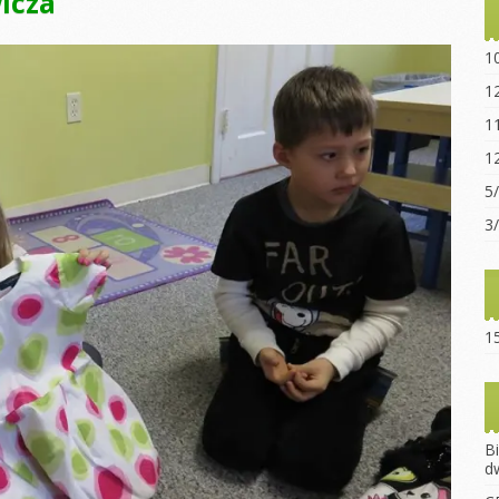
icza
Statut sz
“Ogniwo”
1
Dokumen
1
pobrania
1
Opłaty za
1
Regulami
5
15-lecie 
3
15
B
d