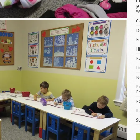
C
j
W
C
D
F
Hi
K
L
N
Po
Ph
Po
R
S