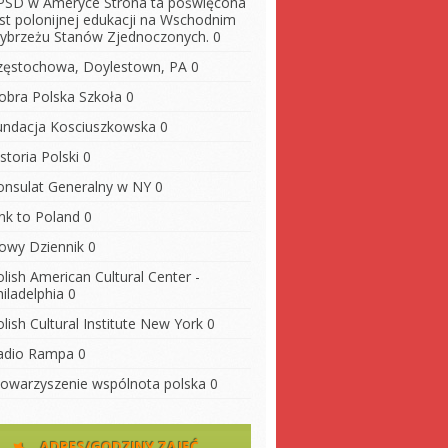
PSD w Ameryce
Strona ta poświęcona
est polonijnej edukacji na Wschodnim
ybrzeżu Stanów Zjednoczonych. 0
zęstochowa, Doylestown, PA
0
obra Polska Szkoła
0
undacja Kosciuszkowska
0
storia Polski
0
onsulat Generalny w NY
0
ink to Poland
0
owy Dziennik
0
lish American Cultural Center -
iladelphia
0
lish Cultural Institute New York
0
adio Rampa
0
towarzyszenie wspólnota polska
0
ADRES/GODZINY ZAJĘĆ