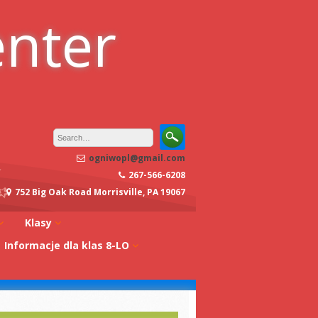
enter
ogniwopl@gmail.com
267-566-6208
752 Big Oak Road Morrisville, PA 19067
Klasy
Informacje dla klas 8-LO
oły
Klasa 0A
Studia w Polsce
dagogiczna
Klasa 0B
Stypendia
Klasa 1A
koły
Egzaminy z
Klasa 1B