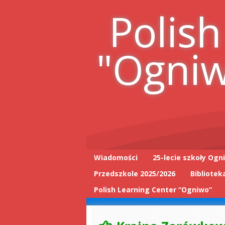
Skip
Polish
to
content
"Ogni
Wiadomości
25-lecie szkoły Ogn
Przedszkole 2025/2026
Bibliotek
25-lecie wpis do
książki
Polish Learning Center “Ogniwo”