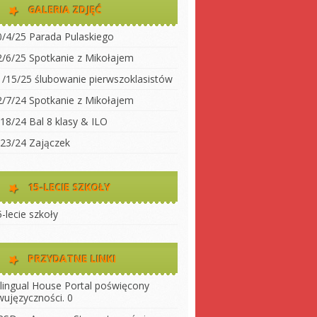
dwujęzyczności
GALERIA ZDJĘĆ
koły
Klasa 2
0/4/25 Parada Pulaskiego
Klasa 3A
ty do
2/6/25 Spotkanie z Mikołajem
Klasa 3 B
1/15/25 ślubowanie pierwszoklasistów
 szkołę
Klasa 4
2/7/24 Spotkanie z Mikołajem
ny
Klasa 5
/18/24 Bal 8 klasy & ILO
szkoły
Klasa 6
/23/24 Zajączek
Klasa 7
Klasa 8
15-LECIE SZKOŁY
LO 1
-lecie szkoły
LO 2
PRZYDATNE LINKI
ilingual House
Portal poświęcony
wujęzyczności. 0