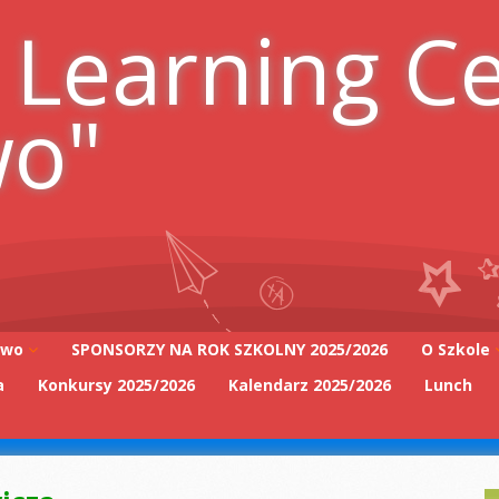
 Learning C
wo"
iwo
SPONSORZY NA ROK SZKOLNY 2025/2026
O Szkole
a
Konkursy 2025/2026
Kalendarz 2025/2026
Lunch
Adres szk
Kadra Pe
2025/2026
Zarząd Sz
2025/2026