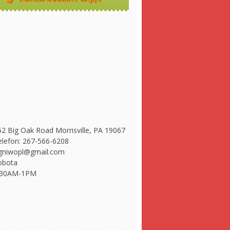
52 Big Oak Road Morrisville, PA 19067
elefon: 267-566-6208
gniwopl@gmail.com
obota
:30AM-1PM