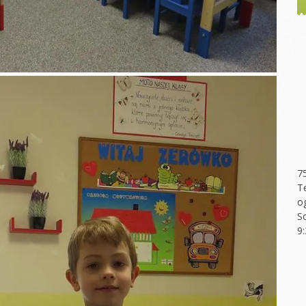
7
T
o
S
9