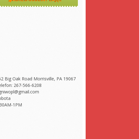
52 Big Oak Road Morrisville, PA 19067
elefon: 267-566-6208
gniwopl@gmail.com
obota
:30AM-1PM