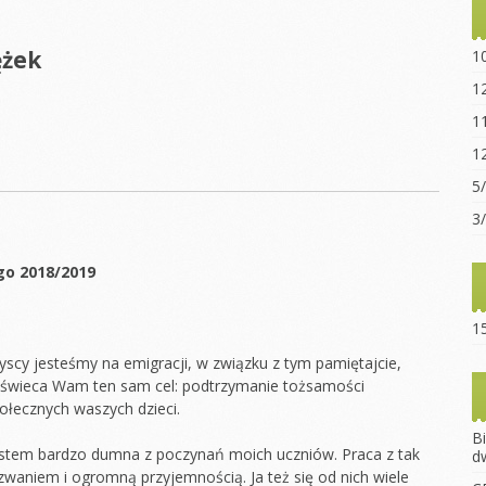
Statut sz
“Ogniwo”
ężek
1
Dokumen
1
pobrania
1
Opłaty za
1
Regulami
5
15-lecie 
3
go 2018/2019
15
yscy jesteśmy na emigracji, w związku z tym pamiętajcie,
świeca Wam ten sam cel: podtrzymanie tożsamości
ołecznych waszych dzieci.
B
jestem bardzo dumna z poczynań moich uczniów. Praca z tak
d
zwaniem i ogromną przyjemnością. Ja też się od nich wiele