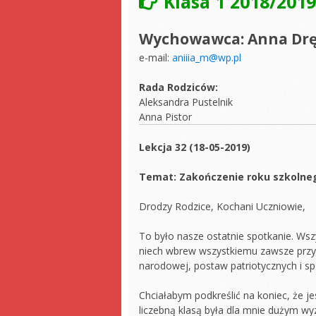
Klasa 1 2018/2019
Wychowawca: Anna Dr
e-mail:
aniiia_m@wp.pl
Rada Rodziców:
Aleksandra Pustelnik
Anna Pistor
Lekcja 32 (18-05-2019)
Temat: Zakończenie roku szkolne
Drodzy Rodzice, Kochani Uczniowie,
To było nasze ostatnie spotkanie. Wsz
niech wbrew wszystkiemu zawsze przy
narodowej, postaw patriotycznych i sp
Chciałabym podkreślić na koniec, że 
liczebną klasą była dla mnie dużym wy