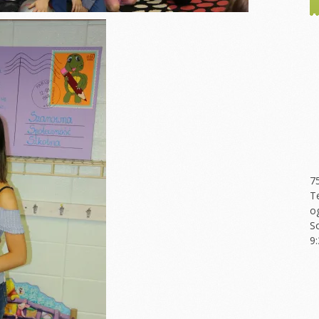
7
T
o
S
9