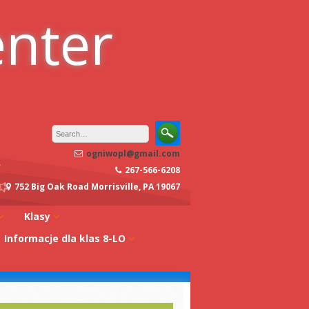
enter
ogniwopl@gmail.com
267-566-6208
752 Big Oak Road Morrisville, PA 19067
Klasy
Informacje dla klas 8-LO
oły
Klasa 0A
Studia w Polsce
dagogiczna
Klasa 0B
Stypendia
Klasa 1A
koły
Egzaminy z
Klasa 1B