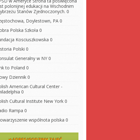
PSD w Ameryce
Strona ta poświęcona
est polonijnej edukacji na Wschodnim
ybrzeżu Stanów Zjednoczonych. 0
zęstochowa, Doylestown, PA
0
obra Polska Szkoła
0
undacja Kosciuszkowska
0
storia Polski
0
onsulat Generalny w NY
0
ink to Poland
0
owy Dziennik
0
lish American Cultural Center -
iladelphia
0
lish Cultural Institute New York
0
adio Rampa
0
towarzyszenie wspólnota polska
0
ADRES/GODZINY ZAJĘĆ