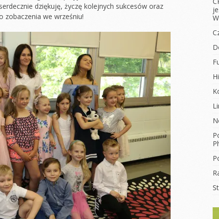
C
rdecznie dziękuję, życzę kolejnych sukcesów oraz
j
Do zobaczenia we wrześniu!
W
C
D
F
Hi
K
L
N
Po
Ph
Po
R
S