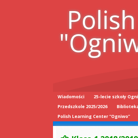
Skip
Polish
to
content
"Ogni
Wiadomości
25-lecie szkoły Ogn
Przedszkole 2025/2026
Bibliotek
25-lecie wpis do
książki
Polish Learning Center “Ogniwo”