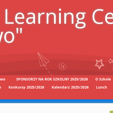
 Learning C
wo"
iwo
SPONSORZY NA ROK SZKOLNY 2025/2026
O Szkole
a
Konkursy 2025/2026
Kalendarz 2025/2026
Lunch
Adres szk
Kadra Pe
2025/2026
Zarząd Sz
2025/2026