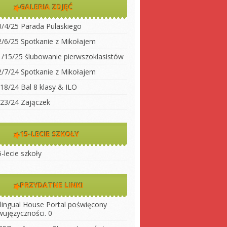
dwujęzyczności
GALERIA ZDJĘĆ
koły
Klasa 2
0/4/25 Parada Pulaskiego
Klasa 3A
ty do
2/6/25 Spotkanie z Mikołajem
Klasa 3 B
1/15/25 ślubowanie pierwszoklasistów
 szkołę
Klasa 4
2/7/24 Spotkanie z Mikołajem
ny
Klasa 5
/18/24 Bal 8 klasy & ILO
szkoły
Klasa 6
/23/24 Zajączek
Klasa 7
Klasa 8
15-LECIE SZKOŁY
LO 1
-lecie szkoły
LO 2
PRZYDATNE LINKI
ilingual House
Portal poświęcony
wujęzyczności. 0