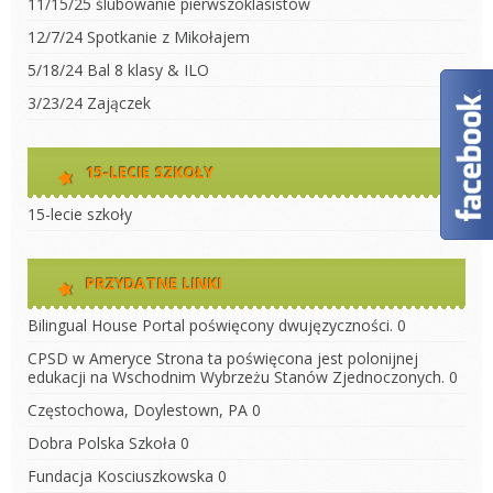
11/15/25 ślubowanie pierwszoklasistów
12/7/24 Spotkanie z Mikołajem
5/18/24 Bal 8 klasy & ILO
3/23/24 Zajączek
15-LECIE SZKOŁY
15-lecie szkoły
PRZYDATNE LINKI
Bilingual House
Portal poświęcony dwujęzyczności. 0
CPSD w Ameryce
Strona ta poświęcona jest polonijnej
edukacji na Wschodnim Wybrzeżu Stanów Zjednoczonych. 0
Częstochowa, Doylestown, PA
0
Dobra Polska Szkoła
0
Fundacja Kosciuszkowska
0