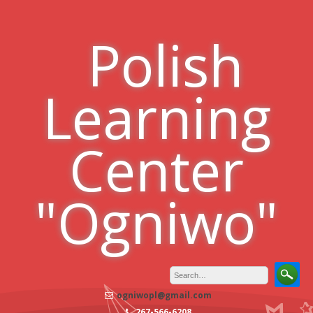
Skip
to
Polish
content
Learning
Center
"Ogniwo"
ogniwopl@gmail.com
267-566-6208