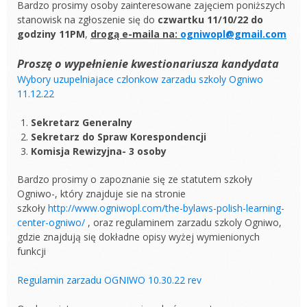
Bardzo prosimy osoby zainteresowane zajęciem poniższych
stanowisk na zgłoszenie się do
czwartku 11/10/22 do
godziny 11PM
,
drogą e-maila na:
ogniwopl@gmail.com
Proszę o wypełnienie kwestionariusza kandydata
Wybory uzupelniajace czlonkow zarzadu szkoly Ogniwo
11.12.22
Sekretarz Generalny
Sekretarz do Spraw Korespondencji
Komisja Rewizyjna- 3 osoby
Bardzo prosimy o zapoznanie się ze statutem szkoły
Ogniwo-, który znajduje sie na stronie
szkoły
http://www.ogniwopl.com/the-bylaws-polish-learning-
center-ogniwo/
, oraz regulaminem zarzadu szkoly Ogniwo,
gdzie znajdują się dokładne opisy wyżej wymienionych
funkcji
Regulamin zarzadu OGNIWO 10.30.22 rev