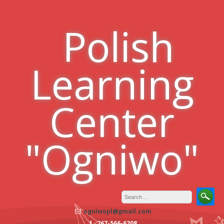
Skip
to
Polish
content
Learning
Center
"Ogniwo"
ogniwopl@gmail.com
267-566-6208