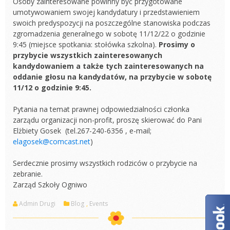
Osoby zainteresowane powinny być przygotowane
umotywowaniem swojej kandydatury i przedstawieniem
swoich predyspozycji na poszczególne stanowiska podczas
zgromadzenia generalnego w sobotę 11/12/22 o godzinie
9:45 (miejsce spotkania: stołówka szkolna).
Prosimy o
przybycie wszystkich zainteresowanych
kandydowaniem a także tych zainteresowanych na
oddanie głosu na kandydatów, na przybycie w sobotę
11/12 o godzinie 9:45.
Pytania na temat prawnej odpowiedzialności członka
zarządu organizacji non-profit, proszę skierować do Pani
Elżbiety Gosek (tel.267-240-6356 , e-mail;
elagosek@comcast.net
)
Serdecznie prosimy wszystkich rodziców o przybycie na
zebranie.
Zarząd Szkoły Ogniwo
Admin Drugi
Blog
,
Events