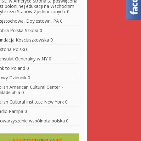
PSD w Ameryce
Strona ta poświęcona
est polonijnej edukacji na Wschodnim
ybrzeżu Stanów Zjednoczonych. 0
zęstochowa, Doylestown, PA
0
obra Polska Szkoła
0
undacja Kosciuszkowska
0
storia Polski
0
onsulat Generalny w NY
0
ink to Poland
0
owy Dziennik
0
lish American Cultural Center -
iladelphia
0
lish Cultural Institute New York
0
adio Rampa
0
towarzyszenie wspólnota polska
0
ADRES/GODZINY ZAJĘĆ