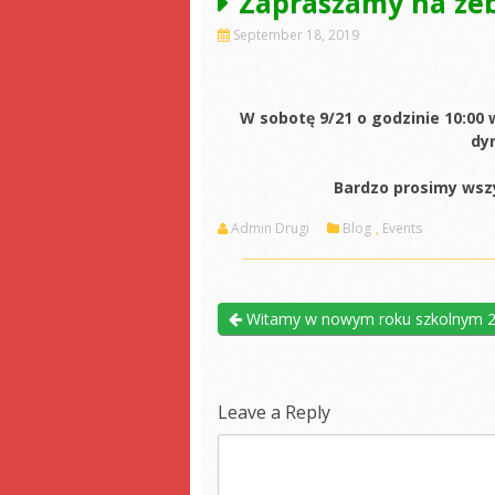
Zapraszamy na zeb
September 18, 2019
W sobotę 9/21 o godzinie 10:00 
dyr
Bardzo prosimy wszy
Admin Drugi
Blog
,
Events
Witamy w nowym roku szkolnym 
Leave a Reply