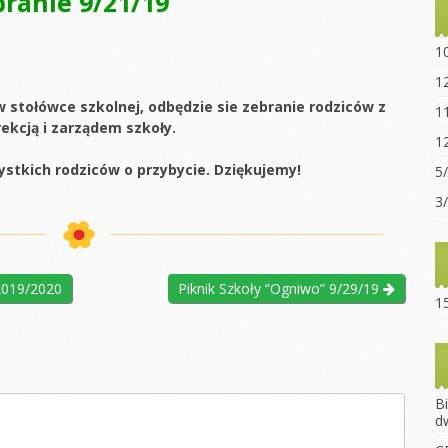
ranie 9/21/19
Statut sz
“Ogniwo”
1
Dokumen
1
pobrania
w stołówce szkolnej, odbędzie sie zebranie rodziców z
1
ekcją i zarządem szkoły.
Opłaty za
1
Regulami
stkich rodziców o przybycie. Dziękujemy!
5
15-lecie 
3
2019/2020
Piknik Szkoły “Ogniwo” 9/29/19
15
B
d