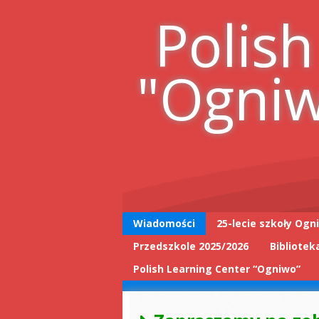
Skip
Polish
to
content
"Ogni
Wiadomości
25-lecie szkoły Ogn
Przedszkole 2025/2026
Bibliotek
25-lecie wpis do
książki
Polish Learning Center “Ogniwo”