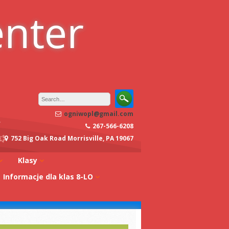
enter
ogniwopl@gmail.com
267-566-6208
752 Big Oak Road Morrisville, PA 19067
Klasy
Informacje dla klas 8-LO
oły
Klasa 0A
Studia w Polsce
dagogiczna
Klasa 0B
Stypendia
Klasa 1A
koły
Egzaminy z
Klasa 1B