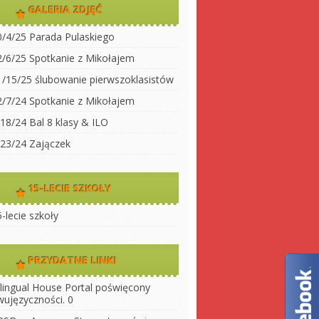
dwujęzyczności
GALERIA ZDJĘĆ
koły
Klasa 2
0/4/25 Parada Pulaskiego
Klasa 3A
ty do
2/6/25 Spotkanie z Mikołajem
Klasa 3 B
1/15/25 ślubowanie pierwszoklasistów
 szkołę
Klasa 4
2/7/24 Spotkanie z Mikołajem
ny
Klasa 5
/18/24 Bal 8 klasy & ILO
szkoły
Klasa 6
/23/24 Zajączek
Klasa 7
Klasa 8
15-LECIE SZKOŁY
LO 1
-lecie szkoły
LO 2
PRZYDATNE LINKI
ilingual House
Portal poświęcony
wujęzyczności. 0