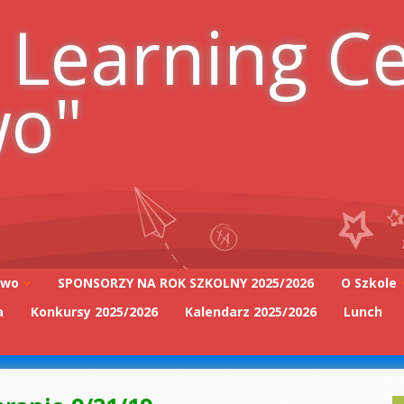
 Learning C
wo"
iwo
SPONSORZY NA ROK SZKOLNY 2025/2026
O Szkole
a
Konkursy 2025/2026
Kalendarz 2025/2026
Lunch
Adres szk
Kadra Pe
2025/2026
Zarząd Sz
2025/2026