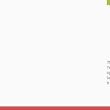
7
T
o
S
9