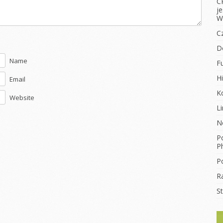
C
j
W
C
D
Name
F
Hi
Email
K
Website
L
N
Po
Ph
Po
R
S