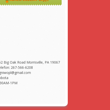
52 Big Oak Road Morrisville, PA 19067
elefon: 267-566-6208
gniwopl@gmail.com
obota
:30AM-1PM