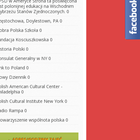
PSD w Ameryce
Strona ta poświęcona
est polonijnej edukacji na Wschodnim
ybrzeżu Stanów Zjednoczonych. 0
zęstochowa, Doylestown, PA
0
obra Polska Szkoła
0
undacja Kosciuszkowska
0
storia Polski
0
onsulat Generalny w NY
0
ink to Poland
0
owy Dziennik
0
lish American Cultural Center -
iladelphia
0
lish Cultural Institute New York
0
adio Rampa
0
towarzyszenie wspólnota polska
0
ADRES/GODZINY ZAJĘĆ