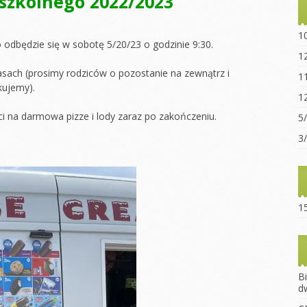
szkolnego 2022/2023
Statut sz
“Ogniwo”
1
odbędzie się w sobotę 5/20/23 o godzinie 9:30.
Dokumen
1
pobrania
asach (prosimy rodziców o pozostanie na zewnątrz i
1
kujemy).
Opłaty za
1
Regulami
i na darmowa pizze i lody zaraz po zakończeniu.
5
15-lecie 
3
15
B
d