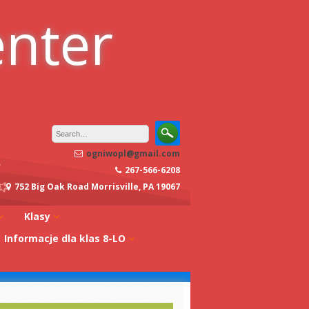
enter
ogniwopl@gmail.com
267-566-6208
752 Big Oak Road Morrisville, PA 19067
Klasy
Informacje dla klas 8-LO
oły
Klasa 0A
Studia w Polsce
dagogiczna
Klasa 0B
Stypendia
Klasa 1A
koły
Egzaminy z
Klasa 1B