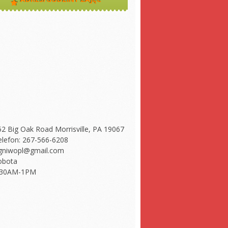
52 Big Oak Road Morrisville, PA 19067
elefon: 267-566-6208
gniwopl@gmail.com
obota
:30AM-1PM