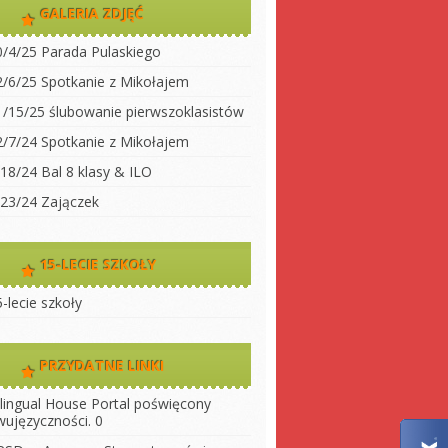
dwujęzyczności
GALERIA ZDJĘĆ
koły
Klasa 2
0/4/25 Parada Pulaskiego
Klasa 3A
ty do
2/6/25 Spotkanie z Mikołajem
Klasa 3 B
1/15/25 ślubowanie pierwszoklasistów
 szkołę
Klasa 4
2/7/24 Spotkanie z Mikołajem
ny
Klasa 5
/18/24 Bal 8 klasy & ILO
szkoły
Klasa 6
/23/24 Zajączek
Klasa 7
Klasa 8
15-LECIE SZKOŁY
LO 1
-lecie szkoły
LO 2
PRZYDATNE LINKI
ilingual House
Portal poświęcony
wujęzyczności. 0