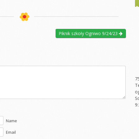
Piknik szkoły Ogniwo 9/24/23
7
T
o
S
9
Name
Email