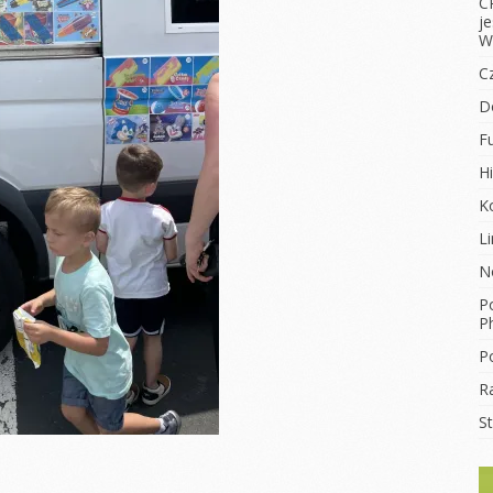
C
j
W
C
D
F
Hi
K
L
N
Po
Ph
Po
R
S