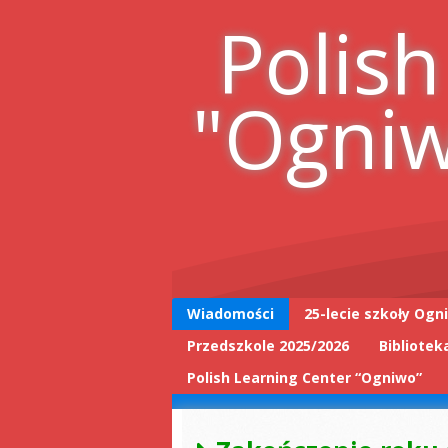
Skip
Polish
to
content
"Ogni
Wiadomości
25-lecie szkoły Ogn
Przedszkole 2025/2026
Bibliotek
25-lecie wpis do
książki
Polish Learning Center “Ogniwo”