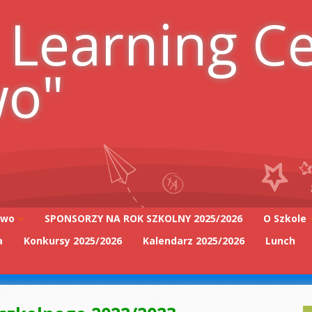
 Learning C
wo"
iwo
SPONSORZY NA ROK SZKOLNY 2025/2026
O Szkole
a
Konkursy 2025/2026
Kalendarz 2025/2026
Lunch
Adres szk
Kadra Pe
2025/2026
Zarząd Sz
2025/2026