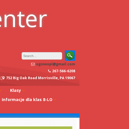
enter
ogniwopl@gmail.com
267-566-6208
752 Big Oak Road Morrisville, PA 19067
Klasy
Informacje dla klas 8-LO
oły
Klasa 0A
Studia w Polsce
dagogiczna
Klasa 0B
Stypendia
Klasa 1A
koły
Egzaminy z
Klasa 1B