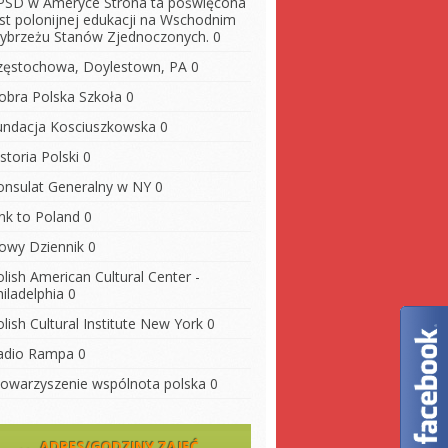
PSD w Ameryce
Strona ta poświęcona
est polonijnej edukacji na Wschodnim
ybrzeżu Stanów Zjednoczonych. 0
zęstochowa, Doylestown, PA
0
obra Polska Szkoła
0
undacja Kosciuszkowska
0
storia Polski
0
onsulat Generalny w NY
0
ink to Poland
0
owy Dziennik
0
lish American Cultural Center -
iladelphia
0
lish Cultural Institute New York
0
adio Rampa
0
towarzyszenie wspólnota polska
0
ADRES/GODZINY ZAJĘĆ