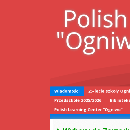
Skip
Polish
to
content
"Ogni
Wiadomości
25-lecie szkoły Ogn
Przedszkole 2025/2026
Bibliotek
25-lecie wpis do
książki
Polish Learning Center “Ogniwo”