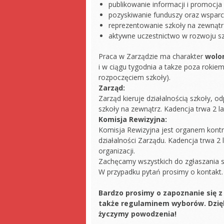
publikowanie informacji i promocja
pozyskiwanie funduszy oraz wsparc
reprezentowanie szkoły na zewnątrz
aktywne uczestnictwo w rozwoju szk
Praca w Zarządzie ma charakter
wolo
i w ciągu tygodnia a takze poza rokie
rozpoczęciem szkoły).
Zarząd:
Zarząd kieruje działalnością szkoły, o
szkoły na zewnątrz. Kadencja trwa 2 la
Komisja Rewizyjna:
Komisja Rewizyjna jest organem kont
działalności Zarządu. Kadencja trwa 2 l
organizacji.
Zachęcamy wszystkich do zgłaszania sw
W przypadku pytań prosimy o kontakt.
Bardzo prosimy o zapoznanie się 
także regulaminem wyborów. Dzi
życzymy powodzenia!