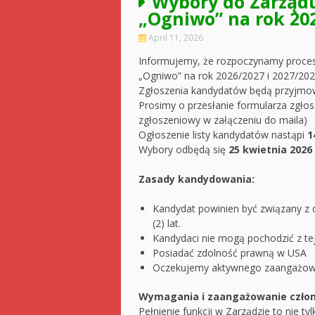
Wybory do Zarządu
„Ogniwo” na rok 202
April 11, 2026
Informujemy, że rozpoczynamy proces
„Ogniwo” na rok 2026/2027 i 2027/20
Zgłoszenia kandydatów będą przyjmo
Prosimy o przesłanie formularza zgło
zgłoszeniowy w załączeniu do maila)
Ogłoszenie listy kandydatów nastąpi
1
Wybory odbędą się
25 kwietnia 2026 
Zasady kandydowania:
Kandydat powinien być związany z 
(2) lat.
Kandydaci nie mogą pochodzić z tej
Posiadać zdolność prawną w USA
Oczekujemy aktywnego zaangażowan
Wymagania i zaangażowanie czło
Pełnienie funkcji w Zarządzie to nie t