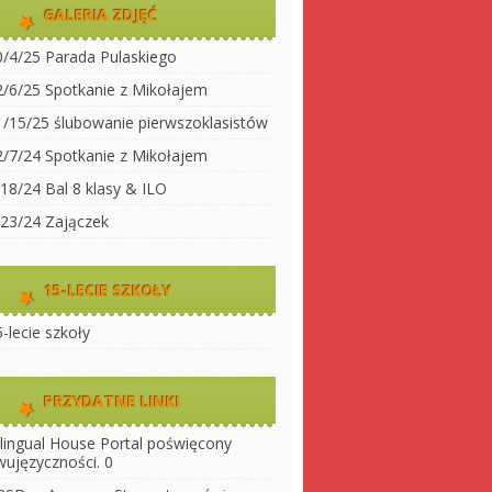
dwujęzyczności
GALERIA ZDJĘĆ
koły
Klasa 2
0/4/25 Parada Pulaskiego
Klasa 3A
ty do
2/6/25 Spotkanie z Mikołajem
Klasa 3 B
1/15/25 ślubowanie pierwszoklasistów
 szkołę
Klasa 4
2/7/24 Spotkanie z Mikołajem
ny
Klasa 5
/18/24 Bal 8 klasy & ILO
szkoły
Klasa 6
/23/24 Zajączek
Klasa 7
Klasa 8
15-LECIE SZKOŁY
LO 1
-lecie szkoły
LO 2
PRZYDATNE LINKI
ilingual House
Portal poświęcony
wujęzyczności. 0