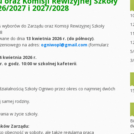
 oraz Komisji Rewizyjnej Szkoły
6/2027 i 2027/2028
Statut sz
“Ogniwo”
1
Dokumen
1
 wyborów do Zarządu oraz Komisji Rewizyjnej Szkoły
pobrania
28
1
Opłaty za
wane do dnia
13 kwietnia 2026 r. (do północy)
.
1
szeniowego na adres:
ogniwopl@gmail.com
(formularz
Regulami
5
4 kwietnia 2026 r.
15-lecie 
3
r. o godz.
10:00 w szkolnej kafeterii
.
działalnością Szkoły Ogniwo przez okres co najmniej dwóch
15
 samej rodziny.
ia w życie szkoły.
B
d
nków Zarządu:
ylko obecność w soboty, ale także regularna praca