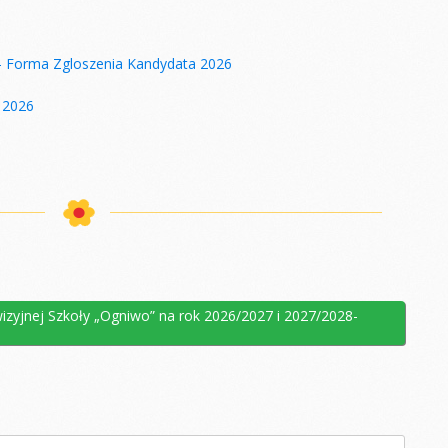
– Forma Zgloszenia Kandydata 2026
h 2026
zyjnej Szkoły „Ogniwo” na rok 2026/2027 i 2027/2028-