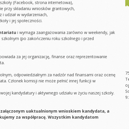
 szkoły (Facebook, strona internetowa),
ie przy składaniu wniosków grantowych,
 i udział w wydarzeniach,
oły i jej społeczności.
ntariatu
i wymaga zaangażowania zarówno w weekendy, jak
m szkolnym (po zakończeniu roku szkolnego i przed
dpowiada za jej organizację, finanse oraz reprezentowanie
ta.
7
rolnym, odpowiedzialnym za nadzór nad finansami oraz ocenę
T
ata. Członek komisji nie może pełnić innej funkcji w
o
S
ojej kandydatury i aktywnego udziału w życiu naszej szkoły.
9
z załączonym uaktualnionym wnioskiem kandydata, a
ękujemy za współpracę. Wszystkim kandydatom