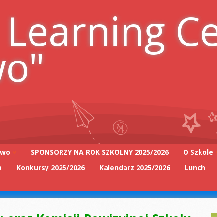
 Learning C
wo"
iwo
SPONSORZY NA ROK SZKOLNY 2025/2026
O Szkole
a
Konkursy 2025/2026
Kalendarz 2025/2026
Lunch
Adres szk
Kadra Pe
2025/2026
Zarząd Sz
2025/2026