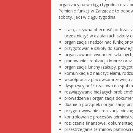
organizacyjna w ciągu tygodnia oraz p
Pełnienie funkcji w Zarządzie to odp
soboty, jak i w ciągu tygodnia.
stałą, aktywna obecność podczas z
uczestniczyć w działaniach szkoły o
organizacja i nadzór nad funkcjon
przygotowanie szkoły do sprawnego d
organizowanie wydarzeń szkolnych,
planowanie i realizacja imprez oraz
organizacja lunchy (zakupy, przygo
komunikacja z nauczycielami, rodzi
współpraca z placówkami zewnętrzn
dyspozycyjność czasowa na spotkan
rozwiązywanie bieżących problemów
prowadzenie i organizacja dokument
dbanie o porządek i organizację prz
przygotowywanie i realizacja niezb
kontrolowanie procesów administr
rozliczenia finansowe, dokumentac
przestrzeganie terminów płatności 