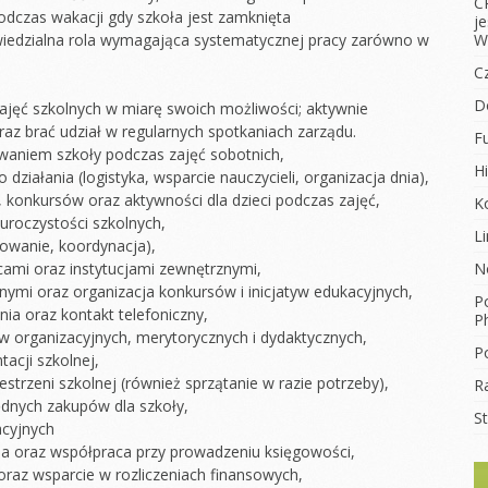
C
odczas wakacji gdy szkoła jest zamknięta
j
owiedzialna rola wymagająca systematycznej pracy zarówno w
W
C
D
ajęć szkolnych w miarę swoich możliwości; aktywnie
raz brać udział w regularnych spotkaniach zarządu.
F
owaniem szkoły podczas zajęć sobotnich,
Hi
ziałania (logistyka, wsparcie nauczycieli, organizacja dnia),
 konkursów oraz aktywności dla dzieci podczas zajęć,
K
 uroczystości szkolnych,
L
towanie, koordynacja),
cami oraz instytucjami zewnętrznymi,
N
ymi oraz organizacja konkursów i inicjatyw edukacyjnych,
Po
ia oraz kontakt telefoniczny,
Ph
 organizacyjnych, merytorycznych i dydaktycznych,
Po
acji szkolnej,
estrzeni szkolnej (również sprzątanie w razie potrzeby),
R
ędnych zakupów dla szkoły,
S
acyjnych
ja oraz współpraca przy prowadzeniu księgowości,
oraz wsparcie w rozliczeniach finansowych,