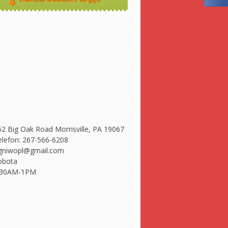
52 Big Oak Road Morrisville, PA 19067
elefon: 267-566-6208
gniwopl@gmail.com
obota
:30AM-1PM