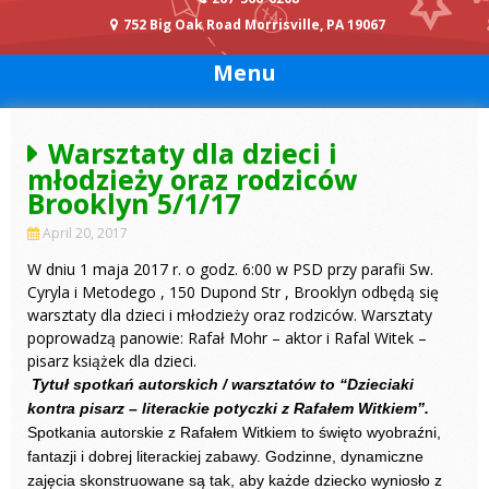
752 Big Oak Road Morrisville, PA 19067
Menu
Warsztaty dla dzieci i
młodzieży oraz rodziców
Brooklyn 5/1/17
April 20, 2017
W dniu 1 maja 2017 r. o godz. 6:00 w PSD przy parafii Sw.
Cyryla i Metodego , 150 Dupond Str , Brooklyn odbędą się
warsztaty dla dzieci i młodzieży oraz rodziców. Warsztaty
poprowadzą panowie: Rafał Mohr – aktor i Rafal Witek –
pisarz książek dla dzieci.
Tytuł spotkań autorskich / warsztatów to “Dzieciaki
kontra pisarz – literackie potyczki z Rafałem Witkiem”.
Spotkania autorskie z Rafałem Witkiem to święto wyobraźni,
fantazji i dobrej literackiej zabawy. Godzinne, dynamiczne
zajęcia skonstruowane są tak, aby każde dziecko wyniosło z