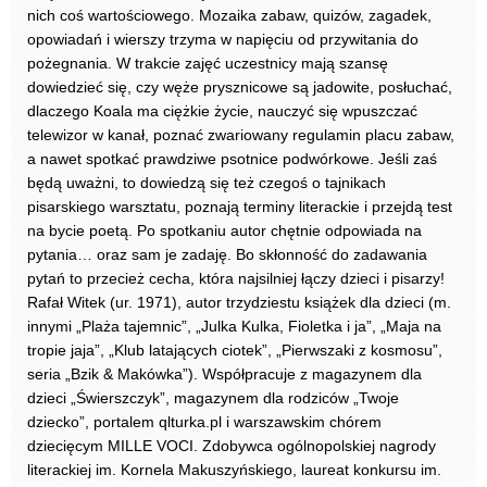
nich coś wartościowego. Mozaika zabaw, quizów, zagadek,
opowiadań i wierszy trzyma w napięciu od przywitania do
pożegnania. W trakcie zajęć uczestnicy mają szansę
dowiedzieć się, czy węże prysznicowe są jadowite, posłuchać,
dlaczego Koala ma ciężkie życie, nauczyć się wpuszczać
telewizor w kanał, poznać zwariowany regulamin placu zabaw,
a nawet spotkać prawdziwe psotnice podwórkowe. Jeśli zaś
będą uważni, to dowiedzą się też czegoś o tajnikach
pisarskiego warsztatu, poznają terminy literackie i przejdą test
na bycie poetą. Po spotkaniu autor chętnie odpowiada na
pytania… oraz sam je zadaję. Bo skłonność do zadawania
pytań to przecież cecha, która najsilniej łączy dzieci i pisarzy!
Rafał Witek (ur. 1971), autor trzydziestu książek dla dzieci (m.
innymi „Plaża tajemnic”, „Julka Kulka, Fioletka i ja”, „Maja na
tropie jaja”, „Klub latających ciotek”, „Pierwszaki z kosmosu”,
seria „Bzik & Makówka”). Współpracuje z magazynem dla
dzieci „Świerszczyk”, magazynem dla rodziców „Twoje
dziecko”, portalem
qlturka.pl
i warszawskim chórem
dziecięcym MILLE VOCI. Zdobywca ogólnopolskiej nagrody
literackiej im. Kornela Makuszyńskiego, laureat konkursu im.