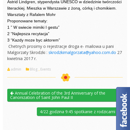
Astrid Lindgren, stypendysta UNESCO w dziedzinie twórczości
literackiej. Mieszka w Warszawie z żoną, córką i chomikiem.
W
arsztaty z Rafalem Mohr
Proponowane tematy:
1 ” W swiecie mimiki I gestu”
2 “Najlepsza recytacja”
3 “Kazdy moze byc aktorem”
Chetnych prosimy o rejestracje droga e- mailowa u pani
Malgorzaty Skrodzki :
skrodzkimalgorzata@yahoo.com.
do
27
kwietnia 2017 r.
admin
Blog
,
Events
Annual Celebration of the 3rd Anniversary of the
Canonization of Saint John Paul II
4/22 godzina 9:45 spotkanie z rodzicami