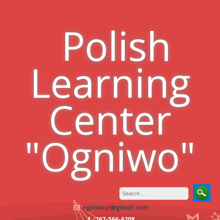
Skip
to
Polish
content
Learning
Center
"Ogniwo"
ogniwopl@gmail.com
267-566-6208