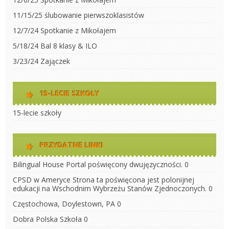
11/15/25 ślubowanie pierwszoklasistów
12/7/24 Spotkanie z Mikołajem
5/18/24 Bal 8 klasy & ILO
3/23/24 Zajączek
15-LECIE SZKOŁY
15-lecie szkoły
PRZYDATNE LINKI
Bilingual House
Portal poświęcony dwujęzyczności. 0
CPSD w Ameryce
Strona ta poświęcona jest polonijnej
edukacji na Wschodnim Wybrzeżu Stanów Zjednoczonych. 0
Częstochowa, Doylestown, PA
0
Dobra Polska Szkoła
0