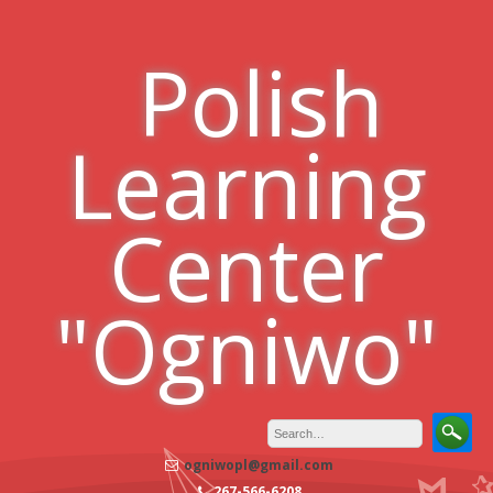
Skip
to
Polish
content
Learning
Center
"Ogniwo"
ogniwopl@gmail.com
267-566-6208