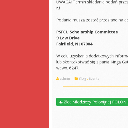
UWAGA! Termin składania podań przez
r.
!
Podania muszą zostać przesłane na ad
PSFCU Scholarship Committee
9 Law Drive
Fairfield, NJ 07004
W celu uzyskania dodatkowych informa
lub skontakotwać się z panią Kingą Gu
wewn. 6247.
admin
Blog
,
Events
Zlot Młodzieży Polonijnej POLONI