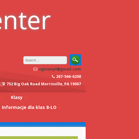
enter
ogniwopl@gmail.com
267-566-6208
752 Big Oak Road Morrisville, PA 19067
Klasy
Informacje dla klas 8-LO
oły
Klasa 0A
Studia w Polsce
dagogiczna
Klasa 0B
Stypendia
Klasa 1A
koły
Egzaminy z
Klasa 1B