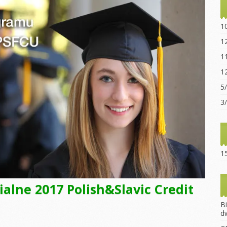
Statut sz
“Ogniwo”
1
Dokumen
1
pobrania
1
Opłaty za
1
Regulami
5
15-lecie 
3
15
alne 2017 Polish&Slavic Credit
B
d