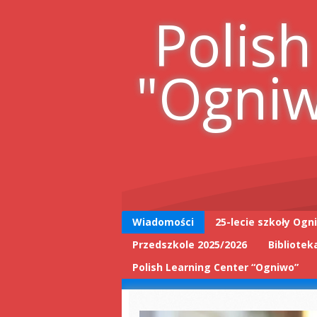
Skip
Polish
to
content
"Ogni
Wiadomości
25-lecie szkoły Ogn
Przedszkole 2025/2026
Bibliotek
25-lecie wpis do
książki
Polish Learning Center “Ogniwo”