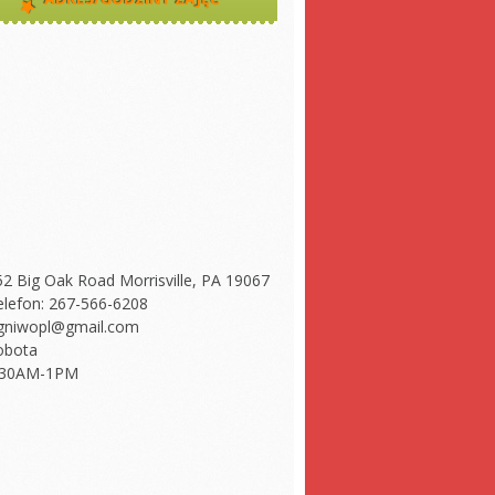
52 Big Oak Road Morrisville, PA 19067
elefon: 267-566-6208
gniwopl@gmail.com
obota
:30AM-1PM