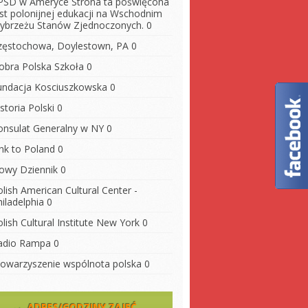
PSD w Ameryce
Strona ta poświęcona
est polonijnej edukacji na Wschodnim
ybrzeżu Stanów Zjednoczonych. 0
zęstochowa, Doylestown, PA
0
obra Polska Szkoła
0
undacja Kosciuszkowska
0
storia Polski
0
onsulat Generalny w NY
0
ink to Poland
0
owy Dziennik
0
lish American Cultural Center -
iladelphia
0
lish Cultural Institute New York
0
adio Rampa
0
towarzyszenie wspólnota polska
0
ADRES/GODZINY ZAJĘĆ