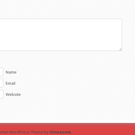
Name
Email
Website
arten WordPress Theme by
Dinozoom
.