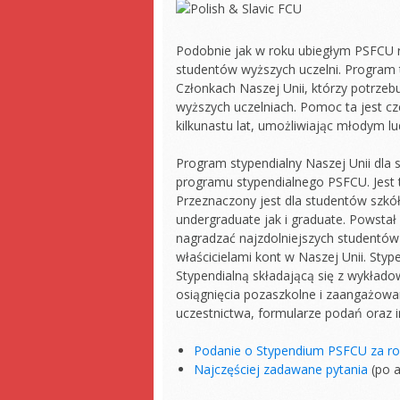
Podobnie jak w roku ubiegłym PSFCU r
studentów wyższych uczelni. Program 
Członkach Naszej Unii, którzy potrze
wyższych uczelniach. Pomoc ta jest cze
kilkunastu lat, umożliwiając młodym l
Program stypendialny Naszej Unii dla
programu stypendialnego PSFCU. Jest 
Przeznaczony jest dla studentów szkó
undergraduate jak i graduate. Powstał
nagradzać najzdolniejszych studentó
właścicielami kont w Naszej Unii. St
Stypendialną składającą się z wykłado
osiągnięcia pozaszkolne i zaangażowan
uczestnictwa, formularze podań oraz i
Podanie o Stypendium PSFCU za ro
Najczęściej zadawane pytania
(po a