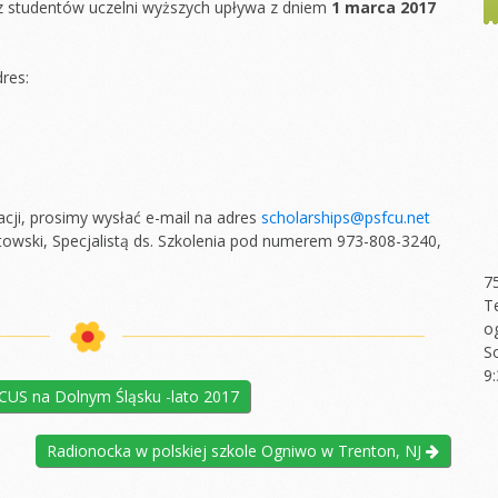
 studentów uczelni wyższych upływa z dniem
1 marca 2017
res:
cji, prosimy wysłać e-mail na adres
scholarships@psfcu.net
towski, Specjalistą ds. Szkolenia pod numerem 973-808-3240,
7
T
o
S
9
CUS na Dolnym Śląsku -lato 2017
Radionocka w polskiej szkole Ogniwo w Trenton, NJ