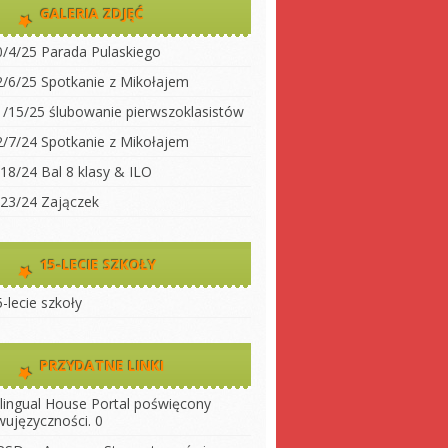
dwujęzyczności
GALERIA ZDJĘĆ
koły
Klasa 2
0/4/25 Parada Pulaskiego
Klasa 3A
ty do
2/6/25 Spotkanie z Mikołajem
Klasa 3 B
1/15/25 ślubowanie pierwszoklasistów
 szkołę
Klasa 4
2/7/24 Spotkanie z Mikołajem
ny
Klasa 5
/18/24 Bal 8 klasy & ILO
szkoły
Klasa 6
/23/24 Zajączek
Klasa 7
Klasa 8
15-LECIE SZKOŁY
LO 1
-lecie szkoły
LO 2
PRZYDATNE LINKI
ilingual House
Portal poświęcony
wujęzyczności. 0