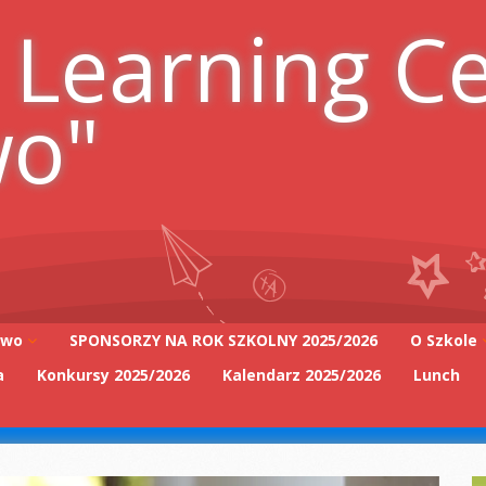
 Learning C
wo"
iwo
SPONSORZY NA ROK SZKOLNY 2025/2026
O Szkole
a
Konkursy 2025/2026
Kalendarz 2025/2026
Lunch
Adres szk
Kadra Pe
2025/2026
Zarząd Sz
2025/2026