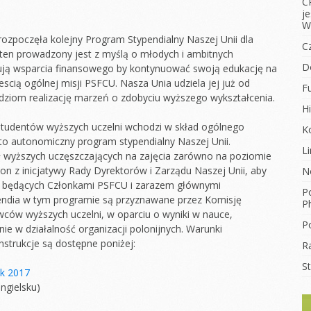
C
j
W
ozpoczęła kolejny Program Stypendialny Naszej Unii dla
C
ten prowadzony jest z myślą o młodych i ambitnych
D
bują wsparcia finansowego by kontynuować swoją edukację na
scią ogólnej misji PSFCU. Nasza Unia udziela jej już od
F
udziom realizację marzeń o zdobyciu wyższego wykształcenia.
Hi
 studentów wyższych uczelni wchodzi w skład ogólnego
K
to autonomiczny program stypendialny Naszej Unii.
L
ł wyższych uczęszczających na zajęcia zarówno na poziomie
 on z inicjatywy Rady Dyrektorów i Zarządu Naszej Unii, aby
N
w będących Członkami PSFCU i zarazem głównymi
Po
ypendia w tym programie są przyznawane przez Komisję
Ph
wców wyższych uczelni, w oparciu o wyniki w nauce,
Po
ie w działalność organizacji polonijnych. Warunki
nstrukcje są dostępne poniżej:
R
S
k 2017
ngielsku)