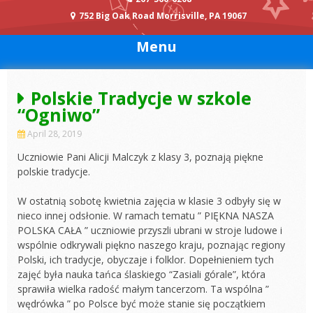
752 Big Oak Road Morrisville, PA 19067
Menu
Polskie Tradycje w szkole
“Ogniwo”
April 28, 2019
Uczniowie Pani Alicji Malczyk z klasy 3, poznają piękne
polskie tradycje.
W ostatnią sobotę kwietnia zajęcia w klasie 3 odbyły się w
nieco innej odsłonie. W ramach tematu ” PIĘKNA NASZA
POLSKA CAŁA ” uczniowie przyszli ubrani w stroje ludowe i
wspólnie odkrywali piękno naszego kraju, poznając regiony
Polski, ich tradycje, obyczaje i folklor. Dopełnieniem tych
zajęć była nauka tańca ślaskiego “Zasiali górale”, która
sprawiła wielka radość małym tancerzom. Ta wspólna ”
wędrówka ” po Polsce być może stanie się początkiem