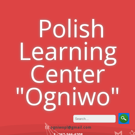
Skip
to
Polish
content
Learning
Center
"Ogniwo"
ogniwopl@gmail.com
267-566-6208