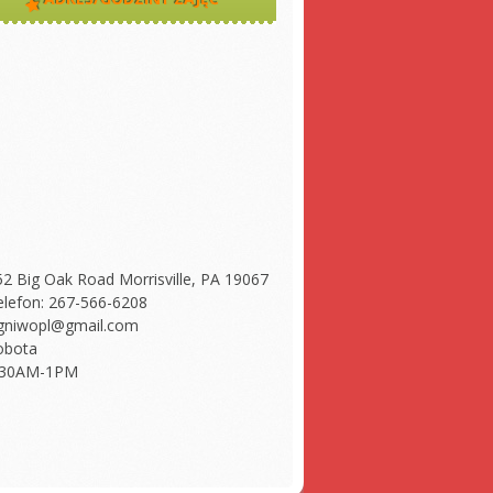
52 Big Oak Road Morrisville, PA 19067
elefon: 267-566-6208
gniwopl@gmail.com
obota
:30AM-1PM