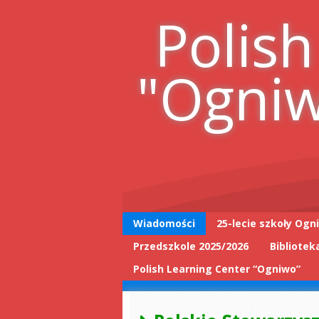
Skip
Polish
to
content
"Ogni
Wiadomości
25-lecie szkoły Ogn
Przedszkole 2025/2026
Bibliotek
25-lecie wpis do
książki
Polish Learning Center “Ogniwo”