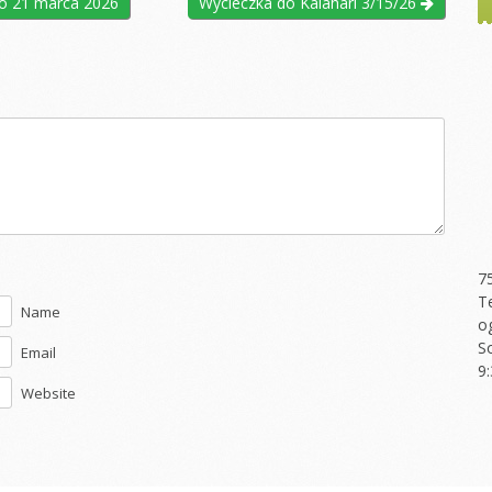
wo 21 marca 2026
Wycieczka do Kalahari 3/15/26
7
T
Name
o
S
Email
9
Website