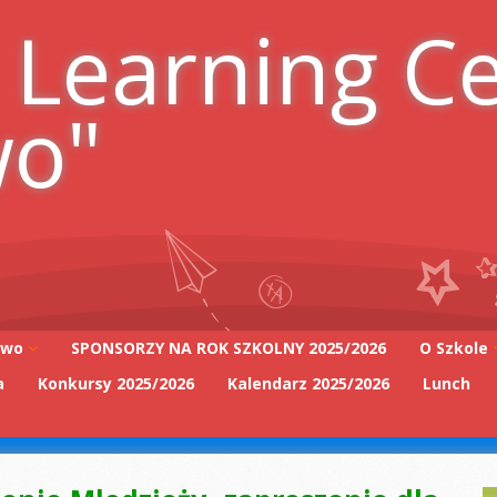
 Learning C
wo"
iwo
SPONSORZY NA ROK SZKOLNY 2025/2026
O Szkole
a
Konkursy 2025/2026
Kalendarz 2025/2026
Lunch
Adres szk
Kadra Pe
2025/2026
Zarząd Sz
2025/2026