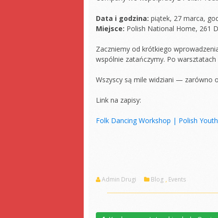
Data i godzina:
piątek, 27 marca, go
Miejsce:
Polish National Home, 261 Dri
Zaczniemy od krótkiego wprowadzenia 
wspólnie zatańczymy. Po warsztatach 
Wszyscy są mile widziani — zarówno os
Link na zapisy:
Folk Dancing Workshop | Polish Yout
Admin Drugi
Blog
,
Events