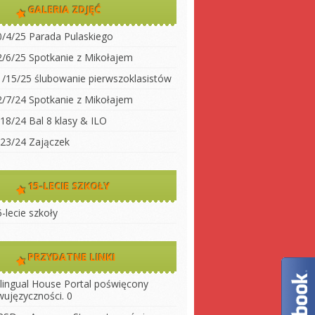
dwujęzyczności
GALERIA ZDJĘĆ
koły
Klasa 2
0/4/25 Parada Pulaskiego
Klasa 3A
ty do
2/6/25 Spotkanie z Mikołajem
Klasa 3 B
1/15/25 ślubowanie pierwszoklasistów
 szkołę
Klasa 4
2/7/24 Spotkanie z Mikołajem
ny
Klasa 5
/18/24 Bal 8 klasy & ILO
szkoły
Klasa 6
/23/24 Zajączek
Klasa 7
Klasa 8
15-LECIE SZKOŁY
LO 1
-lecie szkoły
LO 2
PRZYDATNE LINKI
ilingual House
Portal poświęcony
wujęzyczności. 0