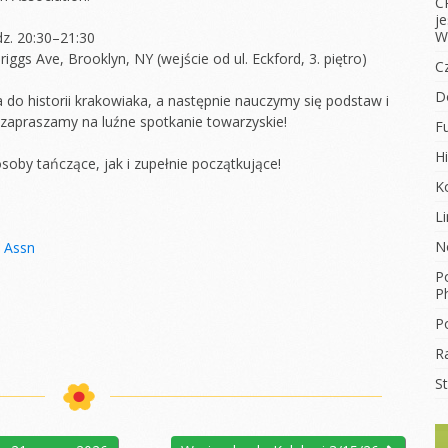
C
j
W
dz. 20:30–21:30
ggs Ave, Brooklyn, NY (wejście od ul. Eckford, 3. piętro)
C
D
do historii krakowiaka, a następnie nauczymy się podstaw i
zapraszamy na luźne spotkanie towarzyskie!
F
Hi
oby tańczące, jak i zupełnie początkujące!
K
L
N
h Assn
Po
Ph
Po
R
S