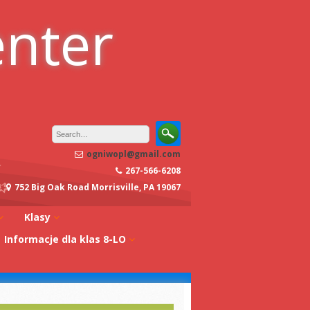
enter
ogniwopl@gmail.com
267-566-6208
752 Big Oak Road Morrisville, PA 19067
Klasy
Informacje dla klas 8-LO
oły
Klasa 0A
Studia w Polsce
dagogiczna
Klasa 0B
Stypendia
Klasa 1A
koły
Egzaminy z
Klasa 1B