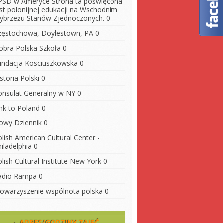
PSD w Ameryce
Strona ta poświęcona
est polonijnej edukacji na Wschodnim
ybrzeżu Stanów Zjednoczonych. 0
zęstochowa, Doylestown, PA
0
obra Polska Szkoła
0
undacja Kosciuszkowska
0
storia Polski
0
onsulat Generalny w NY
0
ink to Poland
0
owy Dziennik
0
lish American Cultural Center -
iladelphia
0
lish Cultural Institute New York
0
adio Rampa
0
towarzyszenie wspólnota polska
0
ADRES/GODZINY ZAJĘĆ