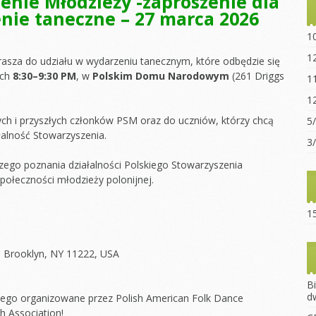
enie Młodzieży -zaproszenie dla
nie taneczne – 27 marca 2026
Statut sz
“Ogniwo”
1
Dokumen
1
rasza do udziału w wydarzeniu tanecznym, które odbędzie się
pobrania
ach
8:30–9:30 PM
, w
Polskim Domu Narodowym
(261 Driggs
1
Opłaty za
1
Regulami
ch i przyszłych członków PSM oraz do uczniów, którzy chcą
5
łalność Stowarzyszenia.
15-lecie 
3
szego poznania działalności Polskiego Stowarzyszenia
społeczności młodzieży polonijnej.
15
, Brooklyn, NY 11222, USA
B
d
ego organizowane przez Polish American Folk Dance
 Association!