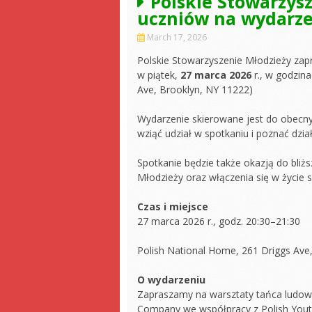
Polskie Stowarzysz
uczniów na wydarze
March 17, 2026
Polskie Stowarzyszenie Młodzieży zap
w piątek,
27 marca 2026
r., w godzin
Ave, Brooklyn, NY 11222)
Wydarzenie skierowane jest do obecny
wziąć udział w spotkaniu i poznać dzia
Spotkanie będzie także okazją do bliż
Młodzieży oraz włączenia się w życie 
Czas i miejsce
27 marca 2026 r., godz. 20:30–21:30
Polish National Home, 261 Driggs Ave
O wydarzeniu
Zapraszamy na warsztaty tańca ludow
Company we współpracy z Polish Youth