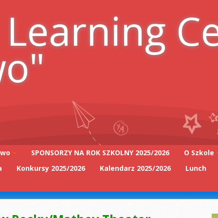
 Learning C
wo"
iwo
SPONSORZY NA ROK SZKOLNY 2025/2026
O Szkole
a
Konkursy 2025/2026
Kalendarz 2025/2026
Lunch
Adres szk
Kadra Pe
2025/2026
Zarząd Sz
2025/2026