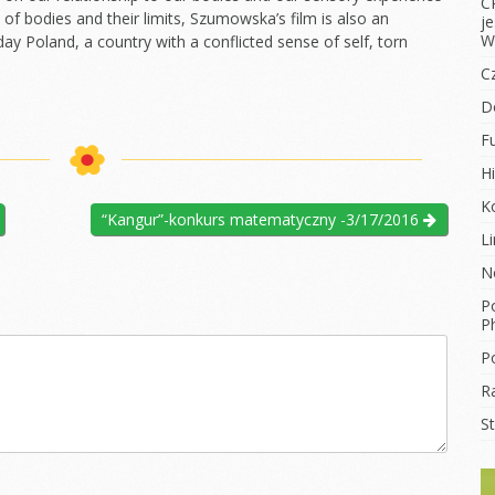
C
of bodies and their limits, Szumowska’s film is also an
j
W
 Poland, a country with a conflicted sense of self, torn
C
D
F
Hi
K
“Kangur”-konkurs matematyczny -3/17/2016
L
N
Po
Ph
Po
R
S