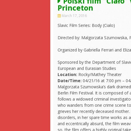
Polski film “Ciało
Princeton
March 17, 2016
Slavic Film Series: Body (Cialo)
Directed by: Malgorzata Szumowska, 
Organized by Gabriella Ferrari and El
Sponsored by the Department of Slavic
European and Eurasian Studies
Location:
Rocky/Mathey Theater
Date/Time:
04/21/16 at 7:00 pm – 04
Malgorzata Szumowska’s dark dramedy a
Berlin Film Festival. It is composed of
follows a widowed criminal investigator
who wanders from one crime scene to 
grieves her recently deceased mother. 
disorders, in her spare time works as a
and eccentrically absurd, the film weave
so, the film offers a highly original t