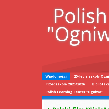
Skip
Polish
to
content
"Ogni
Wiadomości
25-lecie szkoły Ogn
Przedszkole 2025/2026
Bibliotek
25-lecie wpis do
książki
Polish Learning Center “Ogniwo”