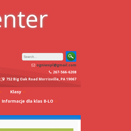
enter
ogniwopl@gmail.com
267-566-6208
752 Big Oak Road Morrisville, PA 19067
Klasy
Informacje dla klas 8-LO
oły
Klasa 0A
Studia w Polsce
dagogiczna
Klasa 0B
Stypendia
Klasa 1A
koły
Egzaminy z
Klasa 1B