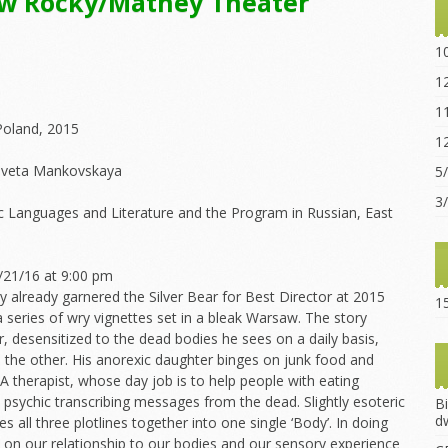
” w Rocky/Mathey Theater
Statut sz
“Ogniwo”
1
Dokumen
1
pobrania
1
Opłaty za
Poland, 2015
1
Regulami
izaveta Mankovskaya
5
15-lecie 
3
 Languages and Literature and the Program in Russian, East
/21/16 at 9:00 pm
lready garnered the Silver Bear for Best Director at 2015
15
 a series of wry vignettes set in a bleak Warsaw. The story
, desensitized to the dead bodies he sees on a daily basis,
the other. His anorexic daughter binges on junk food and
A therapist, whose day job is to help people with eating
 psychic transcribing messages from the dead. Slightly esoteric
B
d
s all three plotlines together into one single ‘Body’. In doing
ake on our relationship to our bodies and our sensory experience