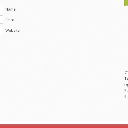
Name
Email
Website
7
T
o
S
9