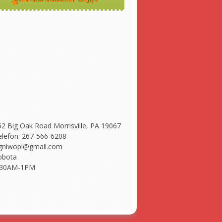
52 Big Oak Road Morrisville, PA 19067
elefon: 267-566-6208
gniwopl@gmail.com
obota
:30AM-1PM