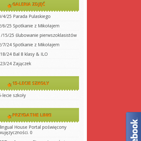
dwujęzyczności
GALERIA ZDJĘĆ
koły
Klasa 2
0/4/25 Parada Pulaskiego
Klasa 3A
ty do
2/6/25 Spotkanie z Mikołajem
Klasa 3 B
1/15/25 ślubowanie pierwszoklasistów
 szkołę
Klasa 4
2/7/24 Spotkanie z Mikołajem
ny
Klasa 5
/18/24 Bal 8 klasy & ILO
szkoły
Klasa 6
/23/24 Zajączek
Klasa 7
Klasa 8
15-LECIE SZKOŁY
LO 1
-lecie szkoły
LO 2
PRZYDATNE LINKI
ilingual House
Portal poświęcony
wujęzyczności. 0