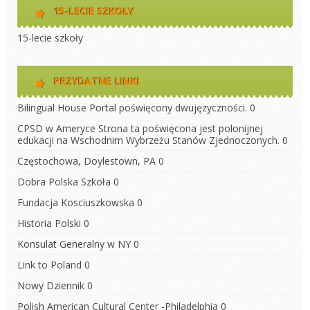
15-LECIE SZKOŁY
15-lecie szkoły
PRZYDATNE LINKI
Bilingual House
Portal poświęcony dwujęzyczności. 0
CPSD w Ameryce
Strona ta poświęcona jest polonijnej
edukacji na Wschodnim Wybrzeżu Stanów Zjednoczonych. 0
Częstochowa, Doylestown, PA
0
Dobra Polska Szkoła
0
Fundacja Kosciuszkowska
0
Historia Polski
0
Konsulat Generalny w NY
0
Link to Poland
0
Nowy Dziennik
0
Polish American Cultural Center -Philadelphia
0