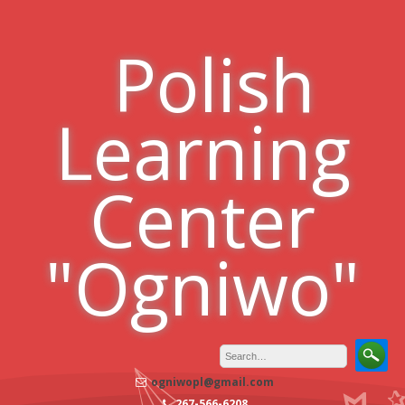
Skip
to
Polish
content
Learning
Center
"Ogniwo"
ogniwopl@gmail.com
267-566-6208