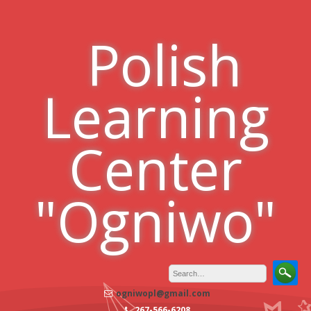
Skip
to
Polish
content
Learning
Center
"Ogniwo"
ogniwopl@gmail.com
267-566-6208