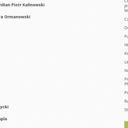
C
ilian Piotr Kalinowski
j
W
dra Ormanowski
C
D
F
Hi
K
L
N
Po
Ph
Po
R
zycki
S
apla