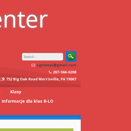
enter
ogniwopl@gmail.com
267-566-6208
752 Big Oak Road Morrisville, PA 19067
Klasy
Informacje dla klas 8-LO
oły
Klasa 0A
Studia w Polsce
dagogiczna
Klasa 0B
Stypendia
Klasa 1A
koły
Egzaminy z
Klasa 1B