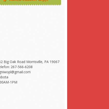
52 Big Oak Road Morrisville, PA 19067
elefon: 267-566-6208
gniwopl@gmail.com
obota
:30AM-1PM