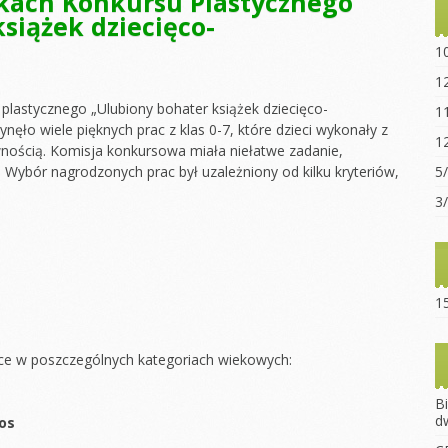
kach Konkursu Plastycznego
siążek dziecięco-
Statut sz
“Ogniwo”
1
Dokumen
1
pobrania
plastycznego „Ulubiony bohater książek dziecięco-
1
Opłaty za
ęło wiele pięknych prac z klas 0-7, które dzieci wykonały z
1
ścią. Komisja konkursowa miała niełatwe zadanie,
Regulami
Wybór nagrodzonych prac był uzależniony od kilku kryteriów,
5
15-lecie 
3
15
ce w poszczególnych kategoriach wiekowych:
B
d
tos