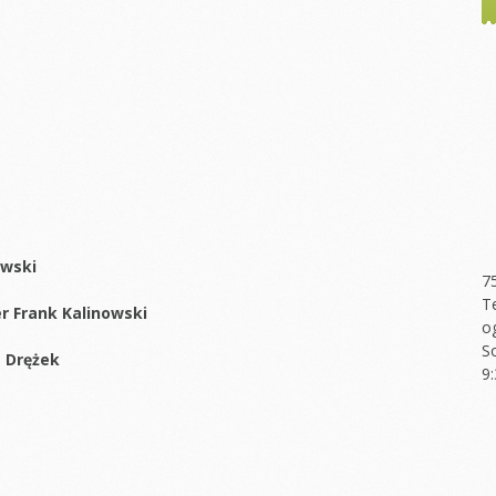
ewski
7
T
er Frank Kalinowski
o
S
a Drężek
9