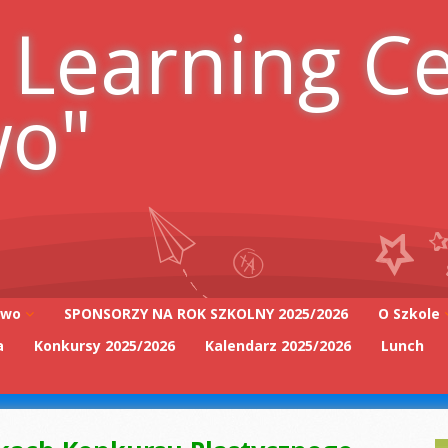
 Learning C
wo"
iwo
SPONSORZY NA ROK SZKOLNY 2025/2026
O Szkole
a
Konkursy 2025/2026
Kalendarz 2025/2026
Lunch
Adres szk
Kadra Pe
2025/2026
Zarząd Sz
2025/2026