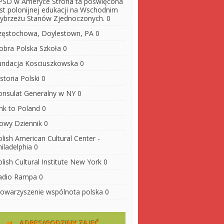
PSD w Ameryce
Strona ta poświęcona
est polonijnej edukacji na Wschodnim
ybrzeżu Stanów Zjednoczonych. 0
zęstochowa, Doylestown, PA
0
obra Polska Szkoła
0
undacja Kosciuszkowska
0
storia Polski
0
onsulat Generalny w NY
0
ink to Poland
0
owy Dziennik
0
lish American Cultural Center -
iladelphia
0
lish Cultural Institute New York
0
adio Rampa
0
towarzyszenie wspólnota polska
0
ADRES/GODZINY ZAJĘĆ