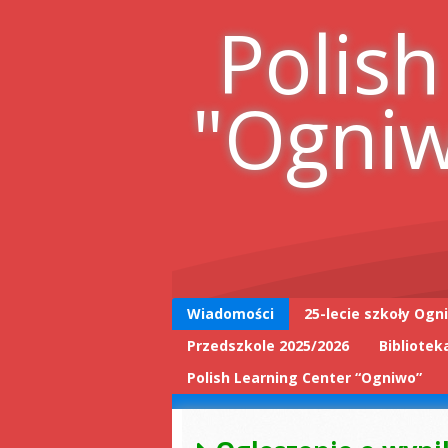
Skip
Polish
to
content
"Ogni
Wiadomości
25-lecie szkoły Ogn
Przedszkole 2025/2026
Bibliotek
25-lecie wpis do
książki
Polish Learning Center “Ogniwo”