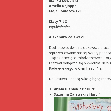
Bianka Kowalski
Amelia Rajappa
Maja Poniatowski
Klasy 7-LO:
Wyróżnienie:
Alexandra Zalewski
Dodatkowo, dwie najciekawsze prace z
reprezentowanie naszej szkoły podczas
książek dziecięco-młodzieżowych”, or
Festiwal odbędzie się 6 kwietnia 2025 
Paderewskiego w Glen Head, NY.
Na Festiwalu naszą szkołę będą repre
Ariela Bieniek
z klasy 2B
Suzanna Zalewski
z klasy 4