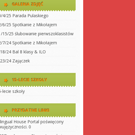
dwujęzyczności
GALERIA ZDJĘĆ
koły
Klasa 2
0/4/25 Parada Pulaskiego
Klasa 3A
ty do
2/6/25 Spotkanie z Mikołajem
Klasa 3 B
1/15/25 ślubowanie pierwszoklasistów
 szkołę
Klasa 4
2/7/24 Spotkanie z Mikołajem
ny
Klasa 5
/18/24 Bal 8 klasy & ILO
szkoły
Klasa 6
/23/24 Zajączek
Klasa 7
Klasa 8
15-LECIE SZKOŁY
LO 1
-lecie szkoły
LO 2
PRZYDATNE LINKI
ilingual House
Portal poświęcony
wujęzyczności. 0