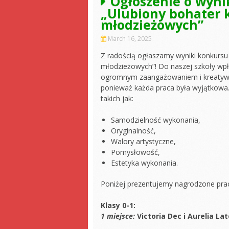
Ogłoszenie o wyni
„Ulubiony bohater k
młodzieżowych”
March 16, 2025
Z radością ogłaszamy wyniki konkursu 
młodzieżowych”! Do naszej szkoły wpłyn
ogromnym zaangażowaniem i kreatywno
ponieważ każda praca była wyjątkowa. 
takich jak:
Samodzielność wykonania,
Oryginalność,
Walory artystyczne,
Pomysłowość,
Estetyka wykonania.
Poniżej prezentujemy nagrodzone pra
Klasy 0-1:
1 miejsce:
Victoria Dec i Aurelia La