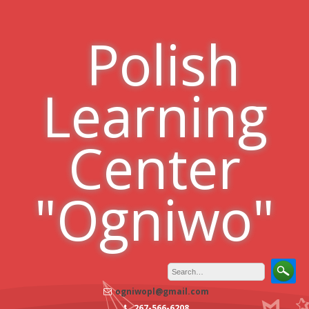
Skip
to
Polish
content
Learning
Center
"Ogniwo"
ogniwopl@gmail.com
267-566-6208