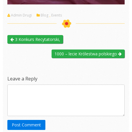
Admin Drugi
Blog
,
Events
3 Konkurs Recytatorski,
1000 – lecie Królestwa polskiego
Leave a Reply
Post Comment