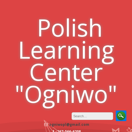
Skip
to
Polish
content
Learning
Center
"Ogniwo"
ogniwopl@gmail.com
267-566-6208