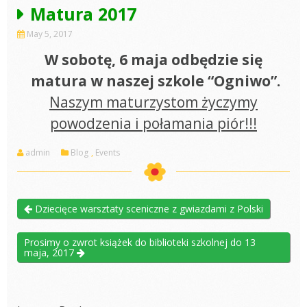
Matura 2017
May 5, 2017
W sobotę, 6 maja odbędzie się
matura w naszej szkole “Ogniwo”.
Naszym maturzystom życzymy
powodzenia i połamania piór!!!
admin
Blog
,
Events
Dziecięce warsztaty sceniczne z gwiazdami z Polski
Prosimy o zwrot książek do biblioteki szkolnej do 13
maja, 2017