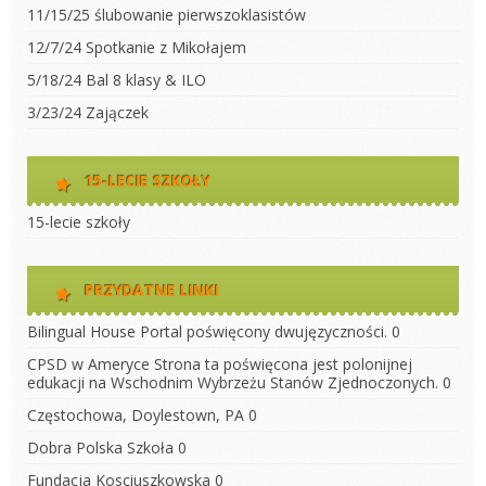
11/15/25 ślubowanie pierwszoklasistów
12/7/24 Spotkanie z Mikołajem
5/18/24 Bal 8 klasy & ILO
3/23/24 Zajączek
15-LECIE SZKOŁY
15-lecie szkoły
PRZYDATNE LINKI
Bilingual House
Portal poświęcony dwujęzyczności. 0
CPSD w Ameryce
Strona ta poświęcona jest polonijnej
edukacji na Wschodnim Wybrzeżu Stanów Zjednoczonych. 0
Częstochowa, Doylestown, PA
0
Dobra Polska Szkoła
0
Fundacja Kosciuszkowska
0