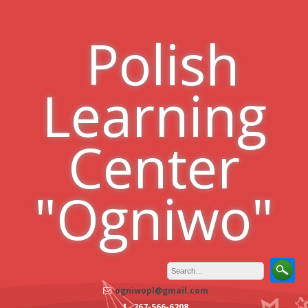
Skip
to
Polish
content
Learning
Center
"Ogniwo"
ogniwopl@gmail.com
267-566-6208