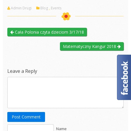
Admin Drugi
Blog
,
Events
Cała Polonia czyta dzieciom 3/17/18
Matematyczny Kangur 2018
Leave a Reply
Post Comment
Name