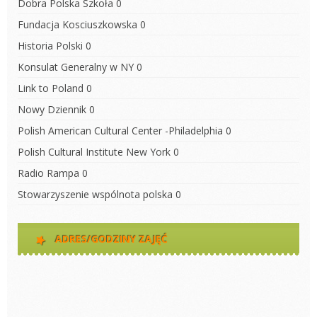
Dobra Polska Szkoła
0
Fundacja Kosciuszkowska
0
Historia Polski
0
Konsulat Generalny w NY
0
Link to Poland
0
Nowy Dziennik
0
Polish American Cultural Center -Philadelphia
0
Polish Cultural Institute New York
0
Radio Rampa
0
Stowarzyszenie wspólnota polska
0
ADRES/GODZINY ZAJĘĆ