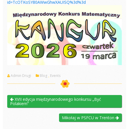
id=TcOTKoSY80AWwGhwXAUISQ%3d%3d
Admin Drugi
Blog
,
Events
XVII edycja międzynarodowego konkursu „Być
Polakiem”
Mikołaj w PSFCU w Trenton