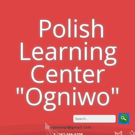
Skip
to
Polish
content
Learning
Center
"Ogniwo"
ogniwopl@gmail.com
267-566-6208