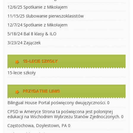
12/6/25 Spotkanie z Mikołajem
11/15/25 ślubowanie pierwszoklasistów
12/7/24 Spotkanie z Mikołajem
5/18/24 Bal 8 klasy & ILO
3/23/24 Zajączek
15-LECIE SZKOŁY
15-lecie szkoły
PRZYDATNE LINKI
Bilingual House
Portal poświęcony dwujęzyczności. 0
CPSD w Ameryce
Strona ta poświęcona jest polonijnej
edukacji na Wschodnim Wybrzeżu Stanów Zjednoczonych. 0
Częstochowa, Doylestown, PA
0