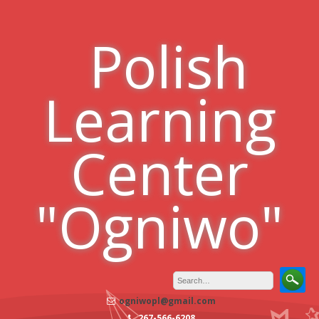
Skip
to
Polish
content
Learning
Center
"Ogniwo"
ogniwopl@gmail.com
267-566-6208