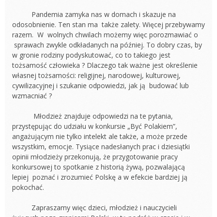
Pandemia zamyka nas w domach i skazuje na
odosobnienie. Ten stan ma także zalety. Więcej przebywamy
razem. W wolnych chwilach możemy więc porozmawiać o
sprawach zwykle odkładanych na później. To dobry czas, by
w gronie rodziny podyskutować, co to takiego jest
tożsamość człowieka ? Dlaczego tak ważne jest określenie
własnej tożsamości: religijnej, narodowej, kulturowej,
cywilizacyjnej i szukanie odpowiedzi, jak ją budować lub
wzmacniać ?
Młodzież znajduje odpowiedzi na te pytania,
przystępując do udziału w konkursie „Być Polakiem”,
angażującym nie tylko intelekt ale także, a może przede
wszystkim, emocje. Tysiące nadesłanych prac i dziesiątki
opinii młodzieży przekonują, że przygotowanie pracy
konkursowej to spotkanie z historią żywą, pozwalającą
lepiej poznać i zrozumieć Polskę a w efekcie bardziej ją
pokochać.
Zapraszamy więc dzieci, młodzież i nauczycieli