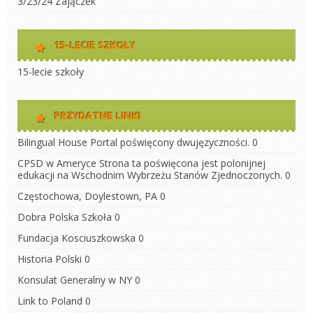
3/23/24 Zajączek
15-LECIE SZKOŁY
15-lecie szkoły
PRZYDATNE LINKI
Bilingual House
Portal poświęcony dwujęzyczności. 0
CPSD w Ameryce
Strona ta poświęcona jest polonijnej
edukacji na Wschodnim Wybrzeżu Stanów Zjednoczonych. 0
Częstochowa, Doylestown, PA
0
Dobra Polska Szkoła
0
Fundacja Kosciuszkowska
0
Historia Polski
0
Konsulat Generalny w NY
0
Link to Poland
0