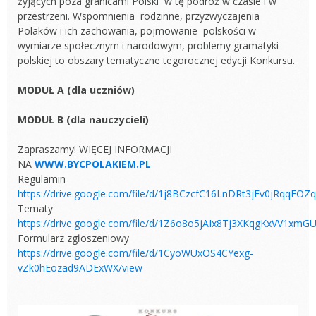
żyjących poza granicami Polski w tę podróż w czasie i w
przestrzeni. Wspomnienia rodzinne, przyzwyczajenia
Polaków i ich zachowania, pojmowanie polskości w
wymiarze społecznym i narodowym, problemy gramatyki
polskiej to obszary tematyczne tegorocznej edycji Konkursu.
MODUŁ A (dla uczniów)
MODUŁ B (dla nauczycieli)
Zapraszamy! WIĘCEJ INFORMACJI
NA
WWW.BYCPOLAKIEM.PL
Regulamin
https://drive.google.com/file/d/1j8BCzcfC16LnDRt3jFv0jRqqFOZ
Tematy
https://drive.google.com/file/d/1Z6o8o5jAIx8Tj3XKqgKxVV1xmG
Formularz zgłoszeniowy
https://drive.google.com/file/d/1CyoWUxOS4CYexg-
vZk0hEozad9ADExWX/view