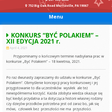
752 Big Oak Road Morrisville, PA 19067
Menu
KONKURS “BYĆ POLAKIEM” –
XII EDYCJA 2021 r.
April 4, 2021
Przypominamy o końcowym terminie nadsyłania prac w
konkursie „Być Polakiem” – 18 kwietnia, 2021.
Po raz dwunasty zapraszamy do udziału w konkursie „Być
Polakiem”. Obmyślenie koncepcji pracy konkursowej i jej
przygotowanie to dla uczestników wysiłek ale też
niewspółmierna korzyść. Każda zdobyta wiedza okazuje się
być kiedyś przydatna a ta dotycząca historii własnej rodziny
czy dziejów przodków potrzebna jest od zaraz bo, jak się
mówi, człowiek bez przeszłości nie ma przyszłości.