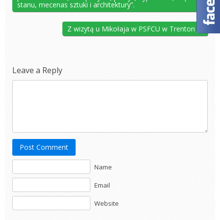
stanu, mecenas sztuki i architektury”.
Z wizytą u Mikołaja w PSFCU w Trenton
Leave a Reply
Post Comment
Name
Email
Website