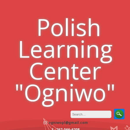
Skip
to
Polish
content
Learning
Center
"Ogniwo"
ogniwopl@gmail.com
267-566-6208