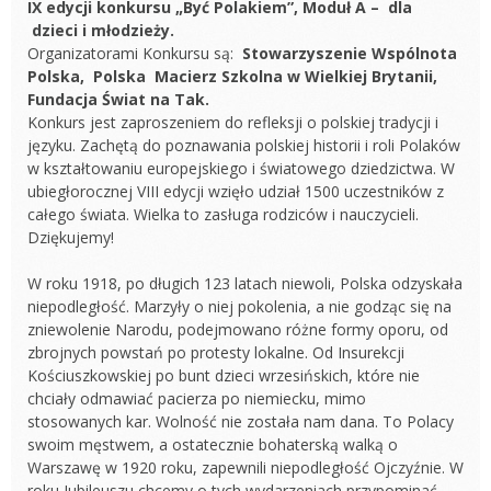
IX edycji konkursu „Być Polakiem”, Moduł A – dla
dzieci i młodzieży.
Organizatorami Konkursu są:
Stowarzyszenie Wspólnota
Polska, Polska Macierz Szkolna w
Wielkiej Brytanii,
Fundacja Świat na Tak.
Konkurs jest zaproszeniem do refleksji o polskiej tradycji i
języku. Zachętą do poznawania polskiej historii i roli Polaków
w kształtowaniu europejskiego i światowego dziedzictwa. W
ubiegłorocznej VIII edycji wzięło udział 1500 uczestników z
całego świata. Wielka to zasługa rodziców i nauczycieli.
Dziękujemy!
W roku 1918, po długich 123 latach niewoli, Polska odzyskała
niepodległość. Marzyły o niej pokolenia, a nie godząc się na
zniewolenie Narodu, podejmowano różne formy oporu, od
zbrojnych powstań po protesty lokalne. Od Insurekcji
Kościuszkowskiej po bunt dzieci wrzesińskich, które nie
chciały odmawiać pacierza po niemiecku, mimo
stosowanych kar. Wolność nie została nam dana. To Polacy
swoim męstwem, a ostatecznie bohaterską walką o
Warszawę w 1920 roku, zapewnili niepodległość Ojczyźnie. W
roku Jubileuszu chcemy o tych wydarzeniach przypominać