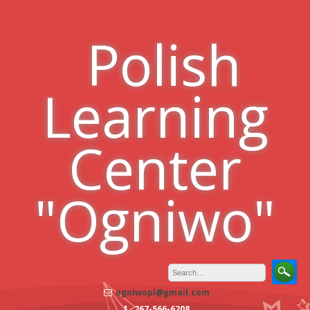
Skip
to
Polish
content
Learning
Center
"Ogniwo"
ogniwopl@gmail.com
267-566-6208