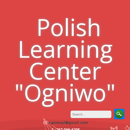
Skip
to
Polish
content
Learning
Center
"Ogniwo"
ogniwopl@gmail.com
267-566-6208