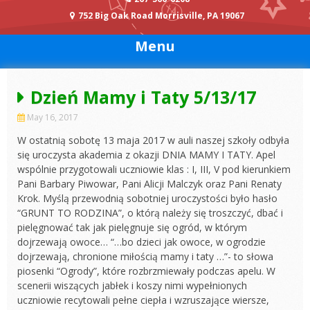
752 Big Oak Road Morrisville, PA 19067
Menu
Dzień Mamy i Taty 5/13/17
May 16, 2017
W ostatnią sobotę 13 maja 2017 w auli naszej szkoły odbyła
się uroczysta akademia z okazji DNIA MAMY I TATY. Apel
wspólnie przygotowali uczniowie klas : I, III, V pod kierunkiem
Pani Barbary Piwowar, Pani Alicji Malczyk oraz Pani Renaty
Krok. Myślą przewodnią sobotniej uroczystości było hasło
“GRUNT TO RODZINA”, o którą należy się troszczyć, dbać i
pielęgnować tak jak pielęgnuje się ogród, w którym
dojrzewają owoce… “…bo dzieci jak owoce, w ogrodzie
dojrzewają, chronione
miłością mamy i taty …”- to słowa
piosenki “Ogrody”, które rozbrzmiewały podczas apelu. W
scenerii wiszących jabłek i koszy nimi wypełnionych
uczniowie recytowali pełne ciepła i wzruszające wiersze,