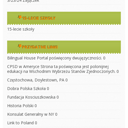
3/23/24 Zajączek
15-LECIE SZKOŁY
15-lecie szkoły
PRZYDATNE LINKI
Bilingual House
Portal poświęcony dwujęzyczności. 0
CPSD w Ameryce
Strona ta poświęcona jest polonijnej
edukacji na Wschodnim Wybrzeżu Stanów Zjednoczonych. 0
Częstochowa, Doylestown, PA
0
Dobra Polska Szkoła
0
Fundacja Kosciuszkowska
0
Historia Polski
0
Konsulat Generalny w NY
0
Link to Poland
0