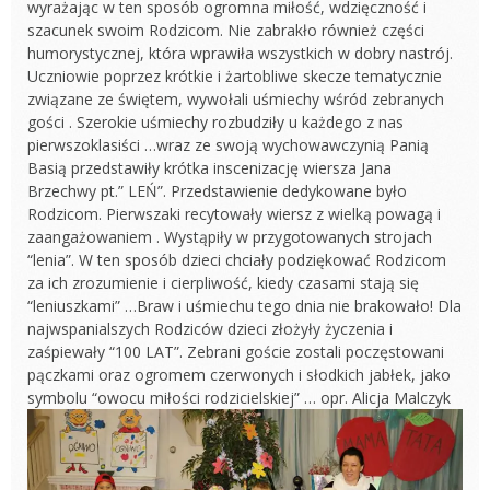
wyrażając w ten sposób ogromna miłość, wdzięczność i
szacunek swoim Rodzicom. Nie zabrakło również części
humorystycznej, która wprawiła wszystkich w dobry nastrój.
Uczniowie poprzez krótkie i żartobliwe skecze tematycznie
związane ze świętem, wywołali uśmiechy wśród zebranych
gości . Szerokie uśmiechy rozbudziły u każdego z nas
pierwszoklasiści …wraz ze swoją wychowawczynią Panią
Basią przedstawiły krótka inscenizację wiersza Jana
Brzechwy pt.” LEŃ”. Przedstawienie dedykowane było
Rodzicom. Pierwszaki recytowały wiersz z wielką powagą i
zaangażowaniem . Wystąpiły w przygotowanych strojach
“lenia”. W ten sposób dzieci chciały podziękować Rodzicom
za ich zrozumienie i cierpliwość, kiedy czasami stają się
“leniuszkami” …Braw i uśmiechu tego dnia nie brakowało! Dla
najwspanialszych Rodziców dzieci złożyły życzenia i
zaśpiewały “100 LAT”. Zebrani goście zostali poczęstowani
pączkami oraz ogromem czerwonych i słodkich jabłek, jako
symbolu “owocu miłości rodzicielskiej” … opr. Alicja Malczyk