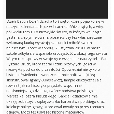
Dzień Babci i Dzień dziadka to święto, które pojawiło się w
naszych kalendarzach już w latach sześćdziesiątych, a więc
pół wieku temu. To niezwykłe święto, w którym wnuczęta
gestem, ciepłym słowem, piosenką czy też własnoręcznie
wykonaną laurką wyrażają szacunek i miłość swoim
najbliższym. Toteż w sobotę, 20 stycznia 2018 r. w naszej
szkole odbyła się wspaniała uroczystość z okazji tego święta.
W tym roku sprawy w swoje ręce wziął nasz nauczyciel – Pan
Ryszard Druch, który zabrał licznie przybyłych gości w
niezwykłą podróż do przeszłości. Opowiedział nie tylko o
historii oświetlenia – świeczce, lampie naftowej (którą
skonstruował Ignacy Łukasiewicz), lampie elektrycznej ale
rownież jak na historyka przystało wspomniał
najsłynniejszego dziadka, twórcę państwa polskiego –
Marszałka Józefa Piłsudskiego. Babcie i dziadkowie mieli
okazję zobaczyć czapkę związku harcerstwa polskiego oraz
kolekcję nakryć głowy, które ewaluowały na przestrzeniach
dziejów. Mogli też usłyszeć historię materiałów