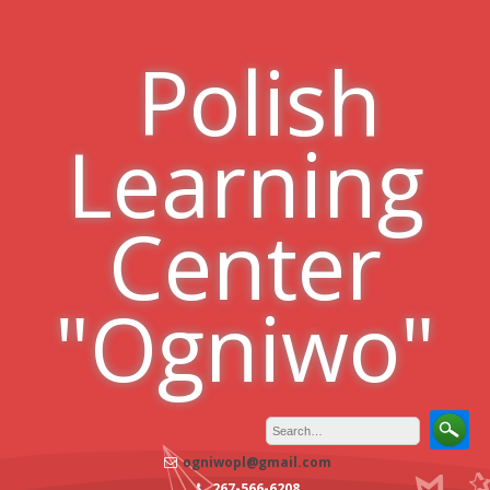
Skip
to
Polish
content
Learning
Center
"Ogniwo"
ogniwopl@gmail.com
267-566-6208