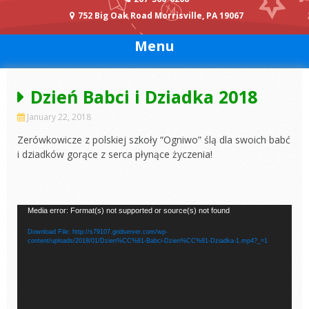
752 Big Oak Road Morrisville, PA 19067
Menu
Dzień Babci i Dziadka 2018
January 22, 2018
Zerówkowicze z polskiej szkoły “Ogniwo” ślą dla swoich babć
i dziadków gorące z serca płynące życzenia!
Video
Media error: Format(s) not supported or source(s) not found
Player
Download File: http://s79107.gridserver.com/wp-
content/uploads/2018/01/Dzien%CC%81-Babci-Dzien%CC%81-Dziadka-1.mp4?_=1