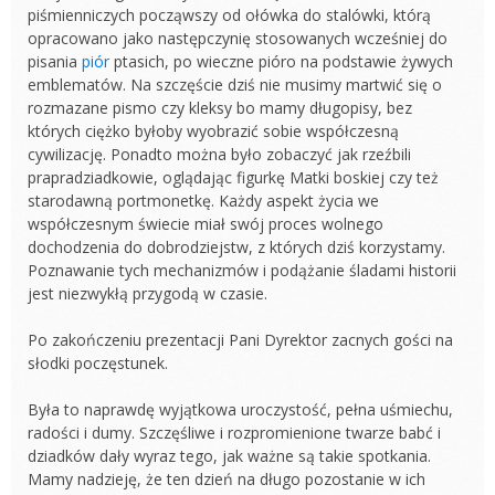
piśmienniczych począwszy od ołówka do stalówki, którą
opracowano jako następczynię stosowanych wcześniej do
pisania
piór
ptasich, po wieczne pióro na podstawie żywych
emblematów. Na szczęście dziś nie musimy martwić się o
rozmazane pismo czy kleksy bo mamy długopisy, bez
których ciężko byłoby wyobrazić sobie współczesną
cywilizację. Ponadto można było zobaczyć jak rzeźbili
prapradziadkowie, oglądając figurkę Matki boskiej czy też
starodawną portmonetkę. Każdy aspekt życia we
współczesnym świecie miał swój proces wolnego
dochodzenia do dobrodziejstw, z których dziś korzystamy.
Poznawanie tych mechanizmów i podążanie śladami historii
jest niezwykłą przygodą w czasie.
Po zakończeniu prezentacji Pani Dyrektor zacnych gości na
słodki poczęstunek.
Była to naprawdę wyjątkowa uroczystość, pełna uśmiechu,
radości i dumy. Szczęśliwe i rozpromienione twarze babć i
dziadków dały wyraz tego, jak ważne są takie spotkania.
Mamy nadzieję, że ten dzień na długo pozostanie w ich