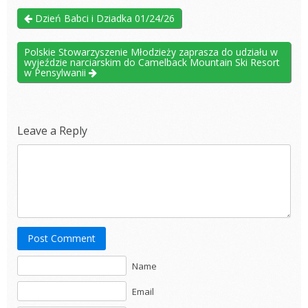
Dzień Babci i Dziadka 01/24/26
Polskie Stowarzyszenie Młodzieży zaprasza do udziału w
wyjeździe narciarskim do Camelback Mountain Ski Resort
w Pensylwanii
Leave a Reply
Post Comment
Name
Email