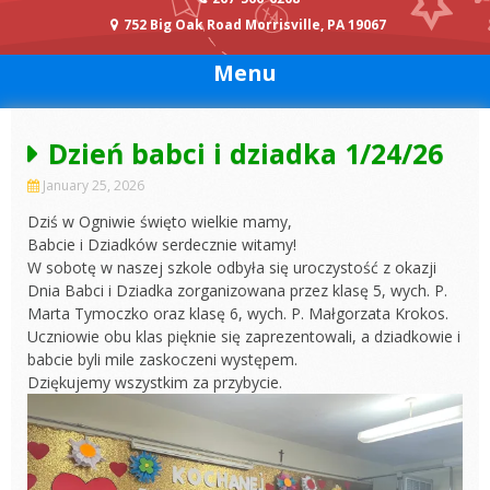
752 Big Oak Road Morrisville, PA 19067
Menu
Dzień babci i dziadka 1/24/26
January 25, 2026
Dziś w Ogniwie święto wielkie mamy,
Babcie i Dziadków serdecznie witamy!
W sobotę w naszej szkole odbyła się uroczystość z okazji
Dnia Babci i Dziadka zorganizowana przez klasę 5, wych. P.
Marta Tymoczko oraz klasę 6, wych. P. Małgorzata Krokos.
Uczniowie obu klas pięknie się zaprezentowali, a dziadkowie i
babcie byli mile zaskoczeni występem.
Dziękujemy wszystkim za przybycie.