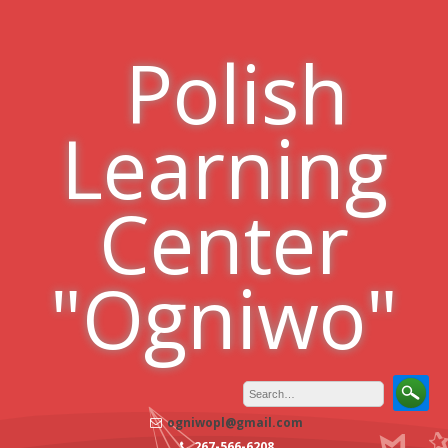
Skip
to
Polish
content
Learning
Center
"Ogniwo"
ogniwopl@gmail.com
267-566-6208