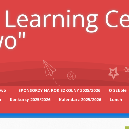
 Learning C
wo"
iwo
SPONSORZY NA ROK SZKOLNY 2025/2026
O Szkole
a
Konkursy 2025/2026
Kalendarz 2025/2026
Lunch
Adres szk
Kadra Pe
2025/2026
Zarząd Sz
2025/2026