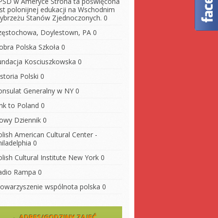
PSD w Ameryce
Strona ta poświęcona
est polonijnej edukacji na Wschodnim
ybrzeżu Stanów Zjednoczonych. 0
zęstochowa, Doylestown, PA
0
obra Polska Szkoła
0
undacja Kosciuszkowska
0
storia Polski
0
onsulat Generalny w NY
0
ink to Poland
0
owy Dziennik
0
lish American Cultural Center -
iladelphia
0
lish Cultural Institute New York
0
adio Rampa
0
towarzyszenie wspólnota polska
0
ADRES/GODZINY ZAJĘĆ