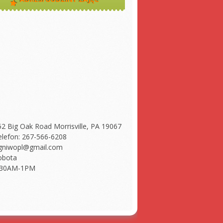
52 Big Oak Road Morrisville, PA 19067
elefon: 267-566-6208
gniwopl@gmail.com
obota
:30AM-1PM