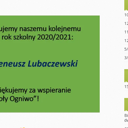
Statut sz
“Ogniwo”
1
Dokumen
1
pobrania
1
Opłaty za
1
Regulami
5
15-lecie 
3
15
B
d