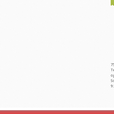
7
T
o
S
9