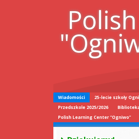
Skip
Polish
to
content
"Ogni
Wiadomości
25-lecie szkoły Ogn
Przedszkole 2025/2026
Bibliotek
25-lecie wpis do
książki
Polish Learning Center “Ogniwo”