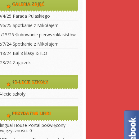
dwujęzyczności
GALERIA ZDJĘĆ
koły
Klasa 2
0/4/25 Parada Pulaskiego
Klasa 3A
ty do
2/6/25 Spotkanie z Mikołajem
Klasa 3 B
1/15/25 ślubowanie pierwszoklasistów
 szkołę
Klasa 4
2/7/24 Spotkanie z Mikołajem
ny
Klasa 5
/18/24 Bal 8 klasy & ILO
szkoły
Klasa 6
/23/24 Zajączek
Klasa 7
Klasa 8
15-LECIE SZKOŁY
LO 1
-lecie szkoły
LO 2
PRZYDATNE LINKI
ilingual House
Portal poświęcony
wujęzyczności. 0