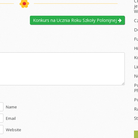
C
j
W
Konkurs na Ucznia Roku Szkoły Polonijnej
C
D
F
Hi
K
L
N
Po
Ph
Po
Name
R
S
Email
Website