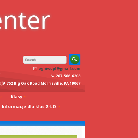
enter
ogniwopl@gmail.com
267-566-6208
752 Big Oak Road Morrisville, PA 19067
Klasy
Informacje dla klas 8-LO
oły
Klasa 0A
Studia w Polsce
dagogiczna
Klasa 0B
Stypendia
Klasa 1A
koły
Egzaminy z
Klasa 1B