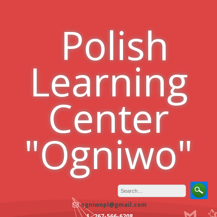
Skip
to
Polish
content
Learning
Center
"Ogniwo"
ogniwopl@gmail.com
267-566-6208