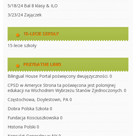
5/18/24 Bal 8 klasy & ILO
3/23/24 Zajączek
15-LECIE SZKOŁY
15-lecie szkoły
PRZYDATNE LINKI
Bilingual House
Portal poświęcony dwujęzyczności. 0
CPSD w Ameryce
Strona ta poświęcona jest polonijnej
edukacji na Wschodnim Wybrzeżu Stanów Zjednoczonych. 0
Częstochowa, Doylestown, PA
0
Dobra Polska Szkoła
0
Fundacja Kosciuszkowska
0
Historia Polski
0
Konsulat Generalny w NY
0