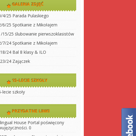
dwujęzyczności
GALERIA ZDJĘĆ
koły
Klasa 2
0/4/25 Parada Pulaskiego
Klasa 3A
ty do
2/6/25 Spotkanie z Mikołajem
Klasa 3 B
1/15/25 ślubowanie pierwszoklasistów
 szkołę
Klasa 4
2/7/24 Spotkanie z Mikołajem
ny
Klasa 5
/18/24 Bal 8 klasy & ILO
szkoły
Klasa 6
/23/24 Zajączek
Klasa 7
Klasa 8
15-LECIE SZKOŁY
LO 1
-lecie szkoły
LO 2
PRZYDATNE LINKI
ilingual House
Portal poświęcony
wujęzyczności. 0