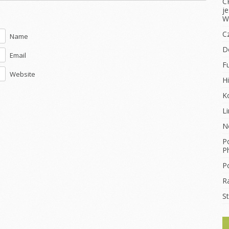
C
j
W
C
Name
D
Email
F
Website
Hi
K
L
N
Po
Ph
Po
R
S