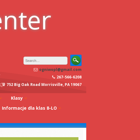
enter
ogniwopl@gmail.com
267-566-6208
752 Big Oak Road Morrisville, PA 19067
Klasy
Informacje dla klas 8-LO
oły
Klasa 0A
Studia w Polsce
dagogiczna
Klasa 0B
Stypendia
Klasa 1A
koły
Egzaminy z
Klasa 1B