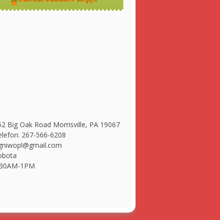
52 Big Oak Road Morrisville, PA 19067
elefon: 267-566-6208
gniwopl@gmail.com
obota
:30AM-1PM