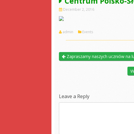
Centrum Polsko-Sł
December 2, 2016
admin
Events
Zapraszamy naszych uczniów na l
W
Leave a Reply