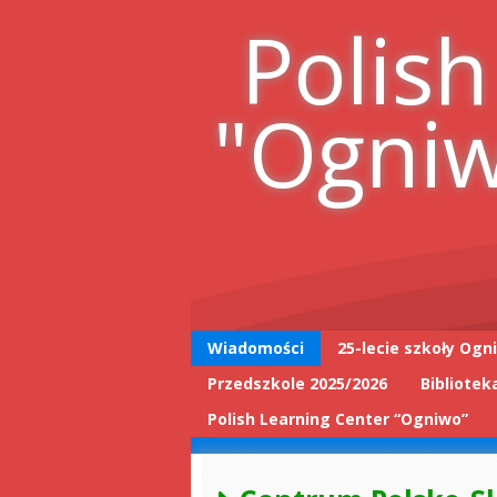
Skip
Polish
to
content
"Ogni
Wiadomości
25-lecie szkoły Ogn
Przedszkole 2025/2026
Bibliotek
25-lecie wpis do
książki
Polish Learning Center “Ogniwo”