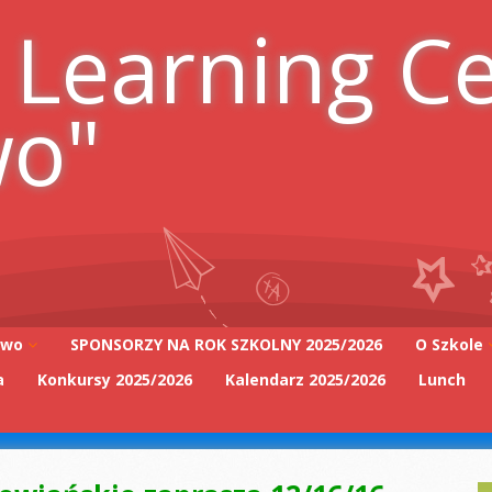
 Learning C
wo"
iwo
SPONSORZY NA ROK SZKOLNY 2025/2026
O Szkole
a
Konkursy 2025/2026
Kalendarz 2025/2026
Lunch
Adres szk
Kadra Pe
2025/2026
Zarząd Sz
2025/2026