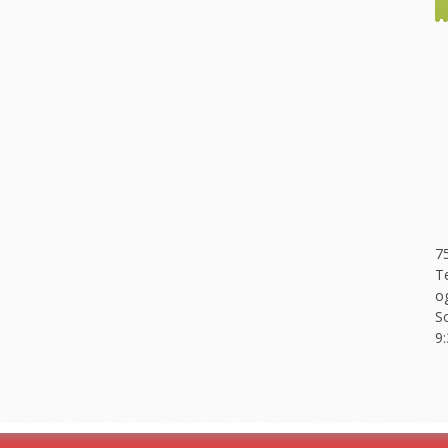
7
T
o
S
9