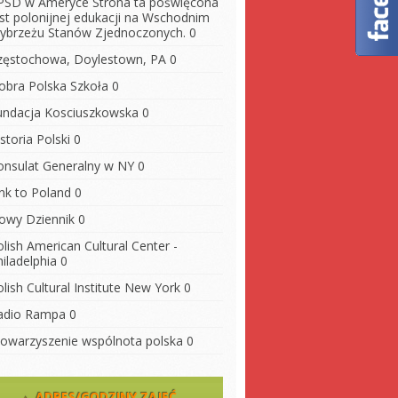
PSD w Ameryce
Strona ta poświęcona
est polonijnej edukacji na Wschodnim
ybrzeżu Stanów Zjednoczonych. 0
zęstochowa, Doylestown, PA
0
obra Polska Szkoła
0
undacja Kosciuszkowska
0
storia Polski
0
onsulat Generalny w NY
0
ink to Poland
0
owy Dziennik
0
lish American Cultural Center -
iladelphia
0
lish Cultural Institute New York
0
adio Rampa
0
towarzyszenie wspólnota polska
0
ADRES/GODZINY ZAJĘĆ