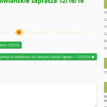
owiańskie zaprasza 12/16/16
Statut sz
“Ogniwo”
1
Dokumen
1
pobrania
1
Opłaty za
1
Regulami
5
unch 12/3/16
15-lecie 
3
ybory na dyrektora i do zarządu szkoły Ogniwo – 12/10/16
15
B
d