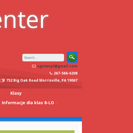
enter
ogniwopl@gmail.com
267-566-6208
752 Big Oak Road Morrisville, PA 19067
Klasy
Informacje dla klas 8-LO
oły
Klasa 0A
Studia w Polsce
dagogiczna
Klasa 0B
Stypendia
Klasa 1A
koły
Egzaminy z
Klasa 1B