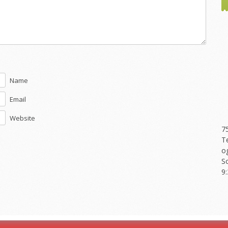
Name
Email
Website
7
T
o
S
9