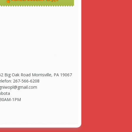
52 Big Oak Road Morrisville, PA 19067
elefon: 267-566-6208
gniwopl@gmail.com
obota
:30AM-1PM