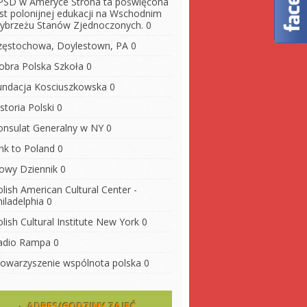
PSD w Ameryce
Strona ta poświęcona
est polonijnej edukacji na Wschodnim
ybrzeżu Stanów Zjednoczonych. 0
zęstochowa, Doylestown, PA
0
obra Polska Szkoła
0
undacja Kosciuszkowska
0
storia Polski
0
onsulat Generalny w NY
0
ink to Poland
0
owy Dziennik
0
lish American Cultural Center -
iladelphia
0
lish Cultural Institute New York
0
adio Rampa
0
towarzyszenie wspólnota polska
0
ADRES/GODZINY ZAJĘĆ