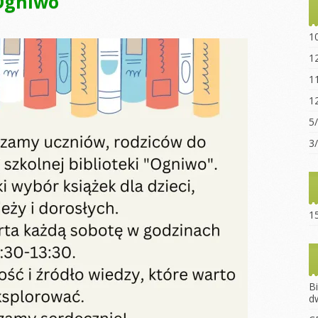
 Ogniwo
Statut sz
“Ogniwo”
1
Dokumen
1
pobrania
1
Opłaty za
1
Regulami
5
15-lecie 
3
15
B
d