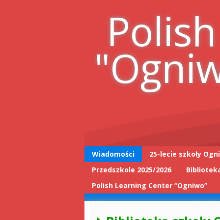
Skip
Polish
to
content
"Ogni
Wiadomości
25-lecie szkoły Ogn
Przedszkole 2025/2026
Bibliotek
25-lecie wpis do
książki
Polish Learning Center “Ogniwo”