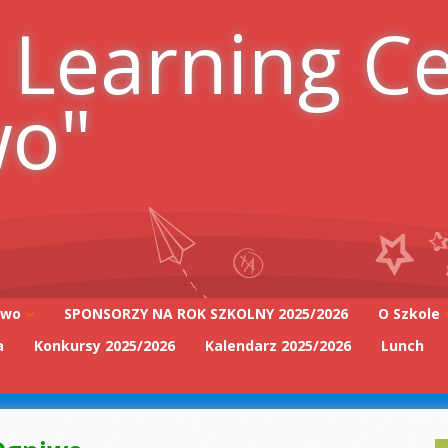
 Learning C
wo"
iwo
SPONSORZY NA ROK SZKOLNY 2025/2026
O Szkole
a
Konkursy 2025/2026
Kalendarz 2025/2026
Lunch
Adres szk
Kadra Pe
2025/2026
Zarząd Sz
2025/2026