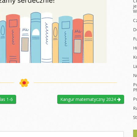
C
j
W
C
D
F
Hi
K
L
N
Po
Ph
Po
las 1-6
Kangur matematyczny 2024
R
S