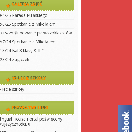
dwujęzyczności
GALERIA ZDJĘĆ
koły
Klasa 2
0/4/25 Parada Pulaskiego
Klasa 3A
ty do
2/6/25 Spotkanie z Mikołajem
Klasa 3 B
1/15/25 ślubowanie pierwszoklasistów
 szkołę
Klasa 4
2/7/24 Spotkanie z Mikołajem
ny
Klasa 5
/18/24 Bal 8 klasy & ILO
szkoły
Klasa 6
/23/24 Zajączek
Klasa 7
Klasa 8
15-LECIE SZKOŁY
LO 1
-lecie szkoły
LO 2
PRZYDATNE LINKI
ilingual House
Portal poświęcony
wujęzyczności. 0