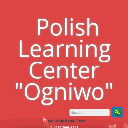
Skip
to
Polish
content
Learning
Center
"Ogniwo"
ogniwopl@gmail.com
267-566-6208