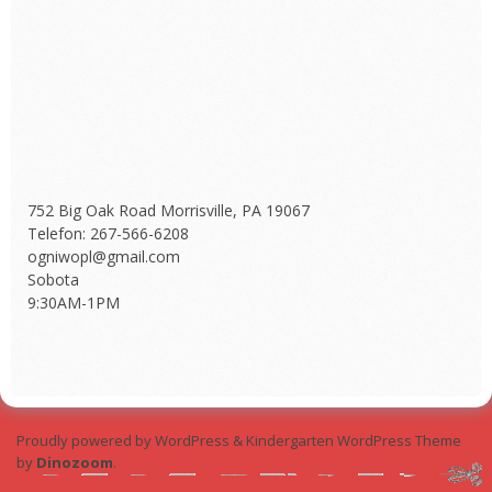
752 Big Oak Road Morrisville, PA 19067
Telefon: 267-566-6208
ogniwopl@gmail.com
Sobota
9:30AM-1PM
Proudly powered by WordPress
&
Kindergarten WordPress Theme
by
Dinozoom
.