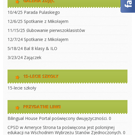
GALERIA ZDJĘĆ
10/4/25 Parada Pulaskiego
12/6/25 Spotkanie z Mikołajem
11/15/25 ślubowanie pierwszoklasistów
12/7/24 Spotkanie z Mikołajem
5/18/24 Bal 8 klasy & ILO
3/23/24 Zajączek
15-LECIE SZKOŁY
15-lecie szkoły
PRZYDATNE LINKI
Bilingual House
Portal poświęcony dwujęzyczności. 0
CPSD w Ameryce
Strona ta poświęcona jest polonijnej
edukacji na Wschodnim Wybrzeżu Stanów Zjednoczonych. 0