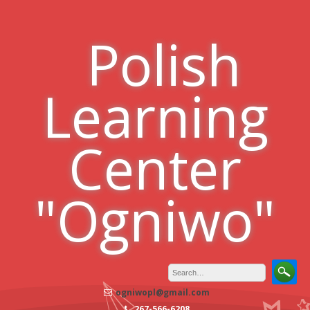
Skip
to
Polish
content
Learning
Center
"Ogniwo"
ogniwopl@gmail.com
267-566-6208