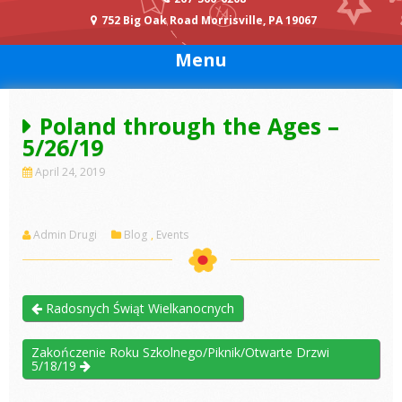
752 Big Oak Road Morrisville, PA 19067
Menu
Poland through the Ages –
5/26/19
April 24, 2019
Admin Drugi
Blog
,
Events
Radosnych Świąt Wielkanocnych
Zakończenie Roku Szkolnego/Piknik/Otwarte Drzwi
5/18/19