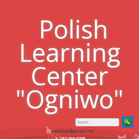
Skip
to
Polish
content
Learning
Center
"Ogniwo"
ogniwopl@gmail.com
267-566-6208