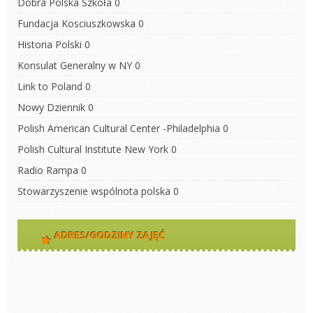
Dobra Polska Szkoła
0
Fundacja Kosciuszkowska
0
Historia Polski
0
Konsulat Generalny w NY
0
Link to Poland
0
Nowy Dziennik
0
Polish American Cultural Center -Philadelphia
0
Polish Cultural Institute New York
0
Radio Rampa
0
Stowarzyszenie wspólnota polska
0
ADRES/GODZINY ZAJĘĆ