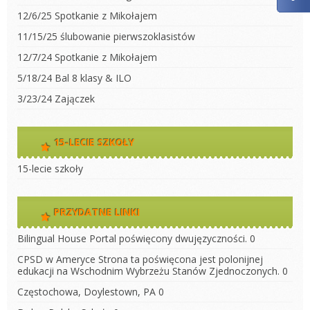
12/6/25 Spotkanie z Mikołajem
11/15/25 ślubowanie pierwszoklasistów
12/7/24 Spotkanie z Mikołajem
5/18/24 Bal 8 klasy & ILO
3/23/24 Zajączek
15-LECIE SZKOŁY
15-lecie szkoły
PRZYDATNE LINKI
Bilingual House
Portal poświęcony dwujęzyczności. 0
CPSD w Ameryce
Strona ta poświęcona jest polonijnej
edukacji na Wschodnim Wybrzeżu Stanów Zjednoczonych. 0
Częstochowa, Doylestown, PA
0