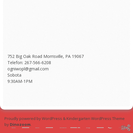
752 Big Oak Road Morrisville, PA 19067
Telefon: 267-566-6208
ogniwopl@gmail.com
Sobota
9:30AM-1PM
Proudly powered by WordPress
&
Kindergarten WordPress Theme
by
Dinozoom
.