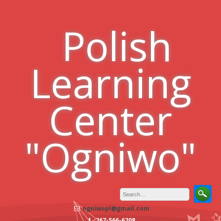
Skip
to
Polish
content
Learning
Center
"Ogniwo"
ogniwopl@gmail.com
267-566-6208