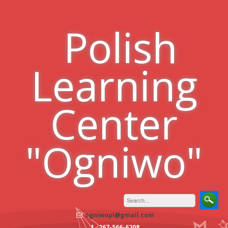
Skip
to
Polish
content
Learning
Center
"Ogniwo"
ogniwopl@gmail.com
267-566-6208