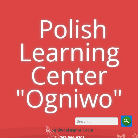
Skip
to
Polish
content
Learning
Center
"Ogniwo"
ogniwopl@gmail.com
267-566-6208