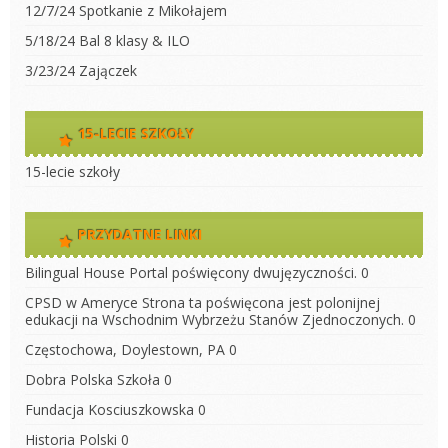
12/7/24 Spotkanie z Mikołajem
5/18/24 Bal 8 klasy & ILO
3/23/24 Zajączek
15-LECIE SZKOŁY
15-lecie szkoły
PRZYDATNE LINKI
Bilingual House
Portal poświęcony dwujęzyczności. 0
CPSD w Ameryce
Strona ta poświęcona jest polonijnej
edukacji na Wschodnim Wybrzeżu Stanów Zjednoczonych. 0
Częstochowa, Doylestown, PA
0
Dobra Polska Szkoła
0
Fundacja Kosciuszkowska
0
Historia Polski
0