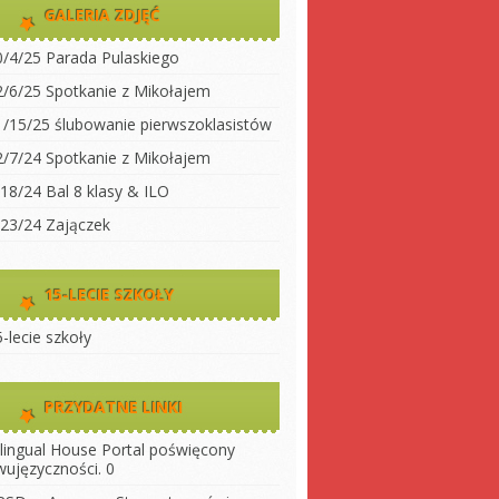
dwujęzyczności
GALERIA ZDJĘĆ
koły
Klasa 2
0/4/25 Parada Pulaskiego
Klasa 3A
ty do
2/6/25 Spotkanie z Mikołajem
Klasa 3 B
1/15/25 ślubowanie pierwszoklasistów
 szkołę
Klasa 4
2/7/24 Spotkanie z Mikołajem
ny
Klasa 5
/18/24 Bal 8 klasy & ILO
szkoły
Klasa 6
/23/24 Zajączek
Klasa 7
Klasa 8
15-LECIE SZKOŁY
LO 1
-lecie szkoły
LO 2
PRZYDATNE LINKI
ilingual House
Portal poświęcony
wujęzyczności. 0