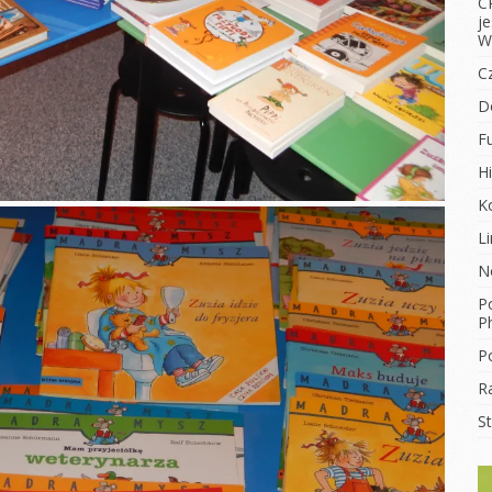
C
j
W
C
D
F
Hi
K
L
N
Po
Ph
Po
R
S