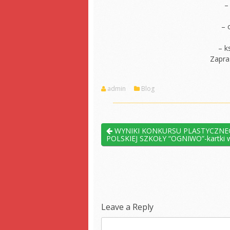
–
– 
– k
Zapra
admin
Blog
WYNIKI KONKURSU PLASTYCZNEGO
POLSKIEJ SZKOŁY “OGNIWO”-kartki w
Leave a Reply