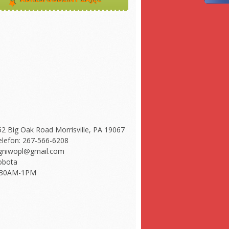
52 Big Oak Road Morrisville, PA 19067
elefon: 267-566-6208
gniwopl@gmail.com
obota
:30AM-1PM