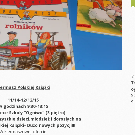
7
T
iermasz Polskiej Książki
o
S
11/14-12/12/15
9
w godzinach 9:30-13:15
tece Szkoły “Ogniwo” (3 piętro)
stkie dzieci,młodzież i dorosłych na
kiej książki- Dużo nowych pozycji!!!
W kiermaszowej ofercie: