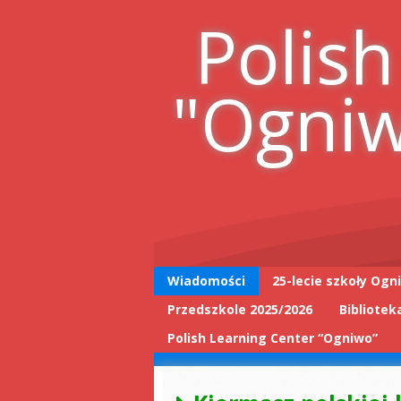
Skip
Polish
to
content
"Ogni
Wiadomości
25-lecie szkoły Ogn
Przedszkole 2025/2026
Bibliotek
25-lecie wpis do
książki
Polish Learning Center “Ogniwo”