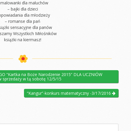
 malowanki dla maluchów
– bajki dla dzieci
opowiadania dla młodzieży
– romanse dla pań
siążki sensacyjne dla panów
szamy Wszystkich Miłośników
książki na kiermasz!
 “Kartka na Boże Narodzenie 2015” DLA UCZNIÓW
 sprzedaży w tą sobotę 12/5/15
“Kangur”-konkurs matematyczny -3/17/2016