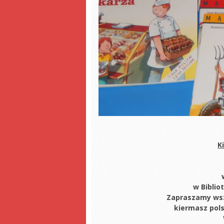
K
w Biblio
Zapraszamy wszy
kiermasz pols