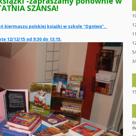
 książki -zapraszamy ponownie w
STATNIA SZANSA!
Statut sz
“Ogniwo”
1
Dokumen
1
ń kiermaszu polskiej książki w szkole “Ogniwo”.
pobrania
1
Opłaty za
tę 12/12/15 od 9:30 do 13:15.
1
Regulami
5
15-lecie 
3
15
B
d