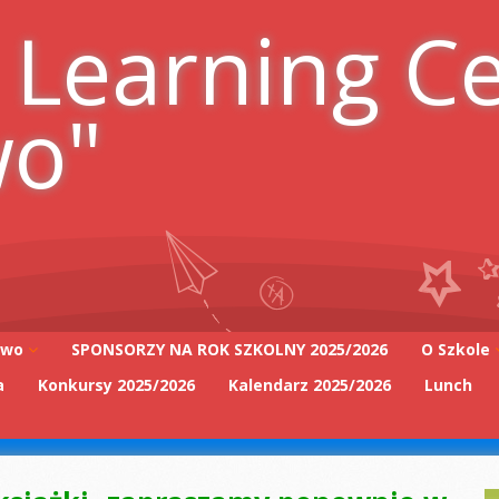
 Learning C
wo"
iwo
SPONSORZY NA ROK SZKOLNY 2025/2026
O Szkole
a
Konkursy 2025/2026
Kalendarz 2025/2026
Lunch
Adres szk
Kadra Pe
2025/2026
Zarząd Sz
2025/2026