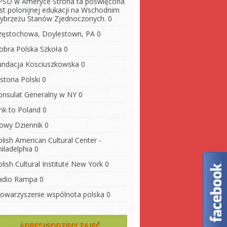
PSD w Ameryce
Strona ta poświęcona
est polonijnej edukacji na Wschodnim
ybrzeżu Stanów Zjednoczonych. 0
zęstochowa, Doylestown, PA
0
obra Polska Szkoła
0
undacja Kosciuszkowska
0
storia Polski
0
onsulat Generalny w NY
0
ink to Poland
0
owy Dziennik
0
lish American Cultural Center -
iladelphia
0
lish Cultural Institute New York
0
adio Rampa
0
towarzyszenie wspólnota polska
0
ADRES/GODZINY ZAJĘĆ