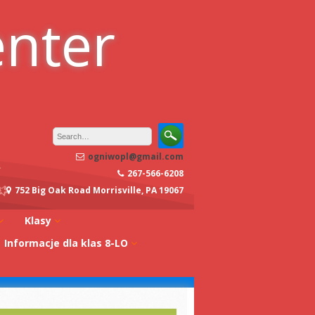
enter
ogniwopl@gmail.com
267-566-6208
752 Big Oak Road Morrisville, PA 19067
Klasy
Informacje dla klas 8-LO
oły
Klasa 0A
Studia w Polsce
dagogiczna
Klasa 0B
Stypendia
Klasa 1A
koły
Egzaminy z
Klasa 1B