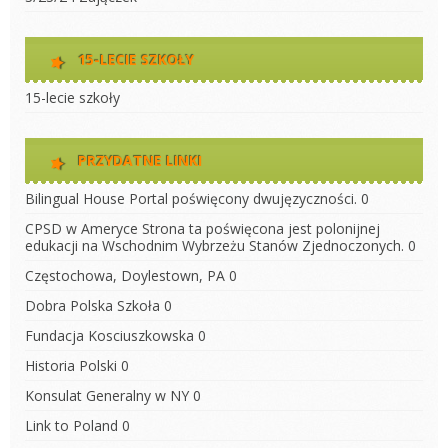
15-LECIE SZKOŁY
15-lecie szkoły
PRZYDATNE LINKI
Bilingual House
Portal poświęcony dwujęzyczności. 0
CPSD w Ameryce
Strona ta poświęcona jest polonijnej
edukacji na Wschodnim Wybrzeżu Stanów Zjednoczonych. 0
Częstochowa, Doylestown, PA
0
Dobra Polska Szkoła
0
Fundacja Kosciuszkowska
0
Historia Polski
0
Konsulat Generalny w NY
0
Link to Poland
0