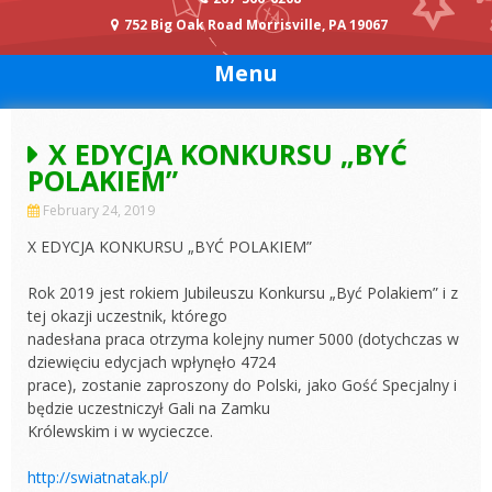
752 Big Oak Road Morrisville, PA 19067
Menu
X EDYCJA KONKURSU „BYĆ
POLAKIEM”
February 24, 2019
X EDYCJA KONKURSU „BYĆ POLAKIEM”
Rok 2019 jest rokiem Jubileuszu Konkursu „Być Polakiem” i z
tej okazji uczestnik, którego
nadesłana praca otrzyma kolejny numer 5000 (dotychczas w
dziewięciu edycjach wpłynęło 4724
prace), zostanie zaproszony do Polski, jako Gość Specjalny i
będzie uczestniczył Gali na Zamku
Królewskim i w wycieczce.
http://swiatnatak.pl/