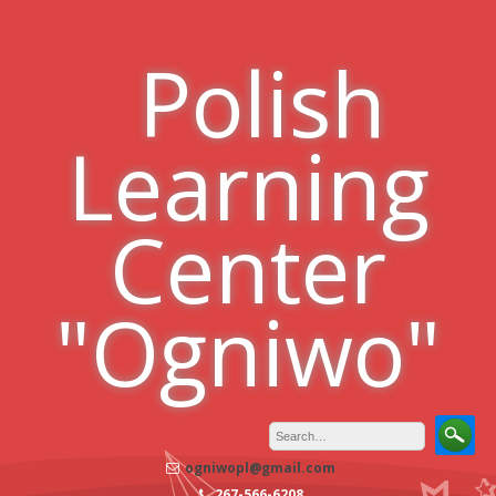
Skip
to
Polish
content
Learning
Center
"Ogniwo"
ogniwopl@gmail.com
267-566-6208