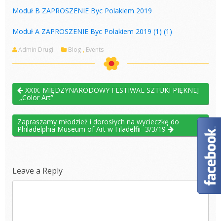
Moduł B ZAPROSZENIE Byc Polakiem 2019
Moduł A ZAPROSZENIE Byc Polakiem 2019 (1) (1)
Admin Drugi
Blog
,
Events
XXIX. MIĘDZYNARODOWY FESTIWAL SZTUKI PIĘKNEJ
„Color Art”
Zapraszamy młodzież i dorosłych na wycieczkę do
Philadelphia Museum of Art w Filadelfii- 3/3/19
Leave a Reply