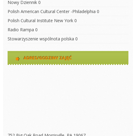
Nowy Dziennik
0
Polish American Cultural Center -Philadelphia
0
Polish Cultural Institute New York
0
Radio Rampa
0
Stowarzyszenie wspólnota polska
0
ADRES/GODZINY ZAJĘĆ
752 Big Oak Road Morrisville, PA 19067