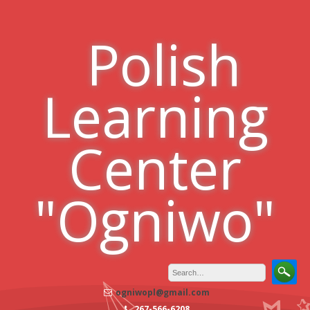
Skip
to
Polish
content
Learning
Center
"Ogniwo"
ogniwopl@gmail.com
267-566-6208