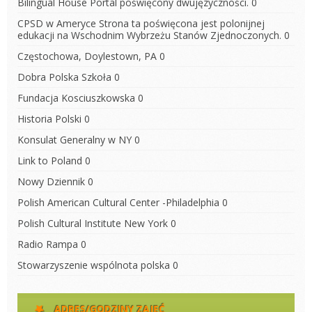
Bilingual House
Portal poświęcony dwujęzyczności. 0
CPSD w Ameryce
Strona ta poświęcona jest polonijnej
edukacji na Wschodnim Wybrzeżu Stanów Zjednoczonych. 0
Częstochowa, Doylestown, PA
0
Dobra Polska Szkoła
0
Fundacja Kosciuszkowska
0
Historia Polski
0
Konsulat Generalny w NY
0
Link to Poland
0
Nowy Dziennik
0
Polish American Cultural Center -Philadelphia
0
Polish Cultural Institute New York
0
Radio Rampa
0
Stowarzyszenie wspólnota polska
0
ADRES/GODZINY ZAJĘĆ