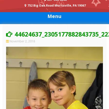
752 Big Oak Road Morrisville, PA 19067
Menu
44624637_2305177882843735_22
November 2, 2018