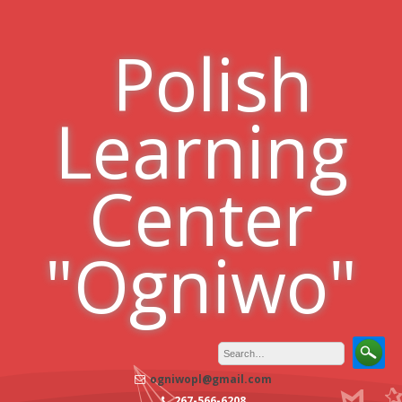
Skip
to
Polish
content
Learning
Center
"Ogniwo"
ogniwopl@gmail.com
267-566-6208