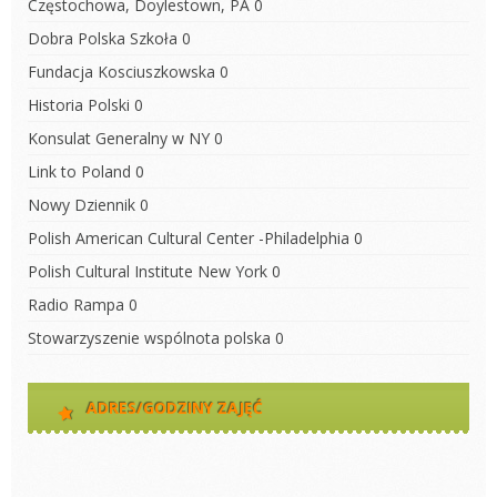
Częstochowa, Doylestown, PA
0
Dobra Polska Szkoła
0
Fundacja Kosciuszkowska
0
Historia Polski
0
Konsulat Generalny w NY
0
Link to Poland
0
Nowy Dziennik
0
Polish American Cultural Center -Philadelphia
0
Polish Cultural Institute New York
0
Radio Rampa
0
Stowarzyszenie wspólnota polska
0
ADRES/GODZINY ZAJĘĆ