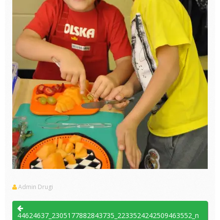
Admin Drugi
44624637_2305177882843735_2233524242509463552_n