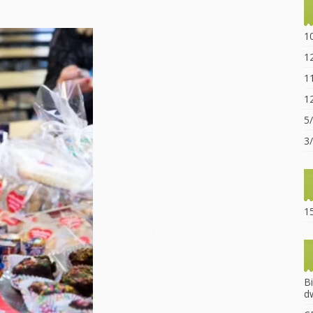
Statut sz
“Ogniwo”
1
Dokumen
1
pobrania
1
Opłaty za
1
Regulami
5
15-lecie 
3
15
B
d