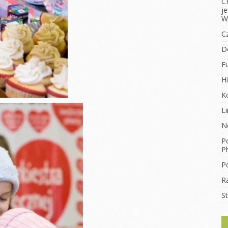
C
j
W
C
D
F
Hi
K
L
N
Po
Ph
Po
R
S