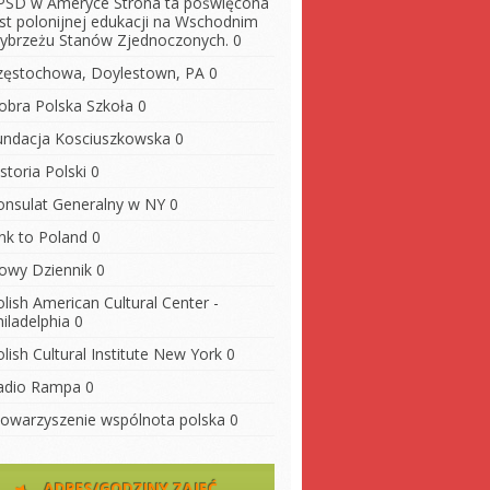
PSD w Ameryce
Strona ta poświęcona
est polonijnej edukacji na Wschodnim
ybrzeżu Stanów Zjednoczonych. 0
zęstochowa, Doylestown, PA
0
obra Polska Szkoła
0
undacja Kosciuszkowska
0
storia Polski
0
onsulat Generalny w NY
0
ink to Poland
0
owy Dziennik
0
lish American Cultural Center -
iladelphia
0
lish Cultural Institute New York
0
adio Rampa
0
towarzyszenie wspólnota polska
0
ADRES/GODZINY ZAJĘĆ