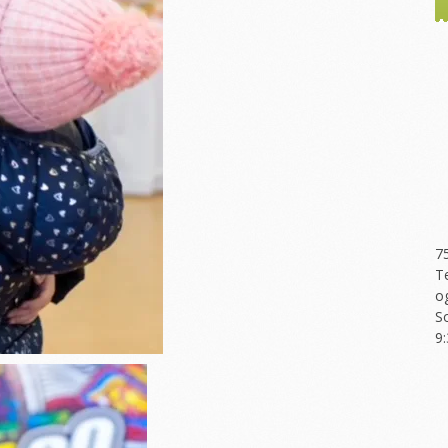
7
T
o
S
9