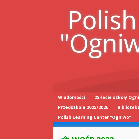
Skip
Polish
to
content
"Ogni
Wiadomości
25-lecie szkoły Ogn
Przedszkole 2025/2026
Bibliotek
25-lecie wpis do
książki
Polish Learning Center “Ogniwo”