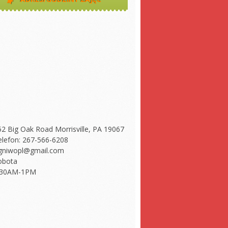
52 Big Oak Road Morrisville, PA 19067
elefon: 267-566-6208
gniwopl@gmail.com
obota
:30AM-1PM