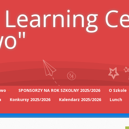
 Learning C
wo"
iwo
SPONSORZY NA ROK SZKOLNY 2025/2026
O Szkole
a
Konkursy 2025/2026
Kalendarz 2025/2026
Lunch
Adres szk
Kadra Pe
2025/2026
Zarząd Sz
2025/2026