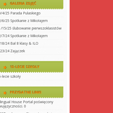
dwujęzyczności
GALERIA ZDJĘĆ
koły
Klasa 2
0/4/25 Parada Pulaskiego
Klasa 3A
ty do
2/6/25 Spotkanie z Mikołajem
Klasa 3 B
1/15/25 ślubowanie pierwszoklasistów
 szkołę
Klasa 4
2/7/24 Spotkanie z Mikołajem
ny
Klasa 5
/18/24 Bal 8 klasy & ILO
szkoły
Klasa 6
/23/24 Zajączek
Klasa 7
Klasa 8
15-LECIE SZKOŁY
LO 1
-lecie szkoły
LO 2
PRZYDATNE LINKI
ilingual House
Portal poświęcony
wujęzyczności. 0