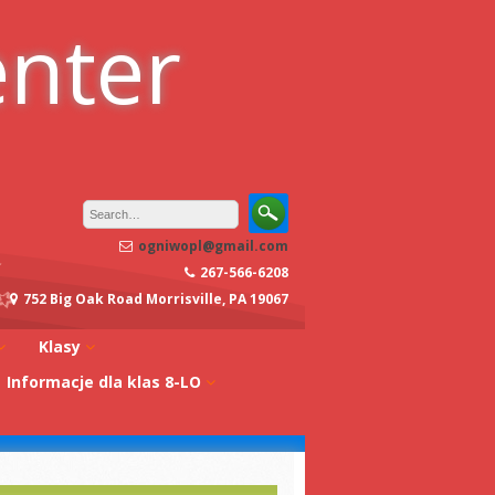
enter
ogniwopl@gmail.com
267-566-6208
752 Big Oak Road Morrisville, PA 19067
Klasy
Informacje dla klas 8-LO
oły
Klasa 0A
Studia w Polsce
dagogiczna
Klasa 0B
Stypendia
Klasa 1A
koły
Egzaminy z
Klasa 1B